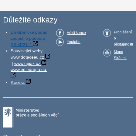
Důležité odkazy
Elektronické podání
Prohlášení
Větší šance
žádosti o podporu
o
Youtube
(IS KP21+)
přístupnosti
Související weby:
Mapa
www.dotaceeu.cz
Stránek
|
www.opjak.cz
|
www.ec.europa.eu
Kariéra