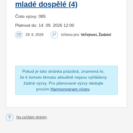
mladé dospělé (4)
Číslo výzvy: 085
Platnost do: 14. 09. 2026 12:00
29. 6. 2026
Určeno pro:
Veřejnost, Žadatel
Pokud je tato stránka prázdná, znamená to,
že k tomuto tématu aktuálně nejsou vyhlášeny
žádné výzvy. Pro plánované výzvy sledujte
prosím
Harmonogram výzev
.
Na začátek stránky