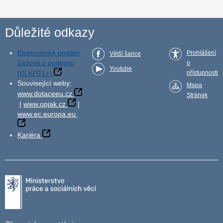
Důležité odkazy
Elektronické podání
Prohlášení
Větší šance
žádosti o podporu
o
Youtube
(IS KP21+)
přístupnosti
Související weby:
Mapa
www.dotaceeu.cz
Stránek
|
www.opjak.cz
|
www.ec.europa.eu
Kariéra