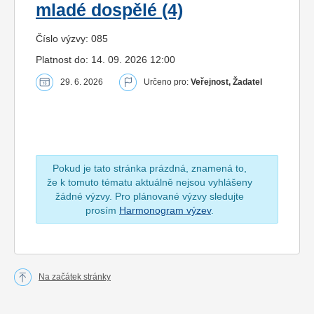
mladé dospělé (4)
Číslo výzvy: 085
Platnost do: 14. 09. 2026 12:00
29. 6. 2026
Určeno pro:
Veřejnost, Žadatel
Pokud je tato stránka prázdná, znamená to,
že k tomuto tématu aktuálně nejsou vyhlášeny
žádné výzvy. Pro plánované výzvy sledujte
prosím
Harmonogram výzev
.
Na začátek stránky