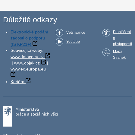
Důležité odkazy
Elektronické podání
Prohlášení
Větší šance
žádosti o podporu
o
Youtube
(IS KP21+)
přístupnosti
Související weby:
Mapa
www.dotaceeu.cz
Stránek
|
www.opjak.cz
|
www.ec.europa.eu
Kariéra