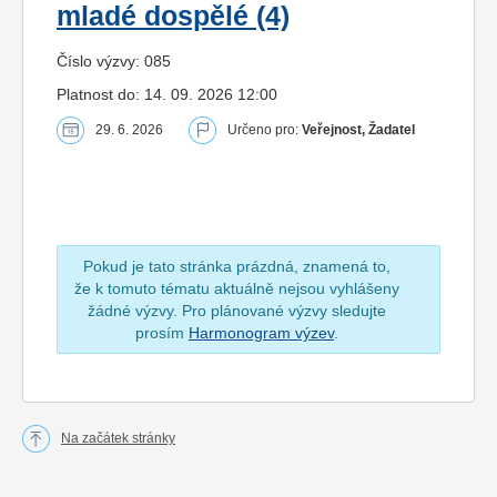
mladé dospělé (4)
Číslo výzvy: 085
Platnost do: 14. 09. 2026 12:00
29. 6. 2026
Určeno pro:
Veřejnost, Žadatel
Pokud je tato stránka prázdná, znamená to,
že k tomuto tématu aktuálně nejsou vyhlášeny
žádné výzvy. Pro plánované výzvy sledujte
prosím
Harmonogram výzev
.
Na začátek stránky