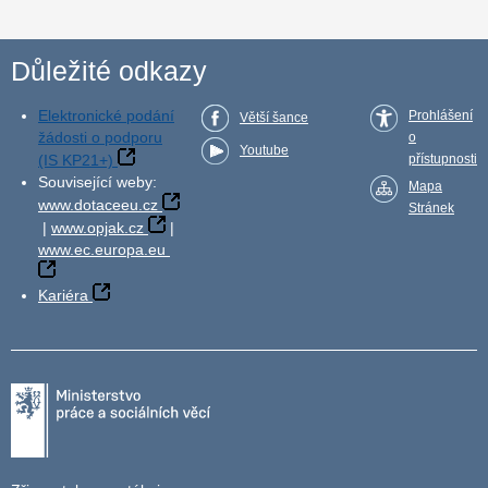
Důležité odkazy
Elektronické podání
Prohlášení
Větší šance
žádosti o podporu
o
Youtube
(IS KP21+)
přístupnosti
Související weby:
Mapa
www.dotaceeu.cz
Stránek
|
www.opjak.cz
|
www.ec.europa.eu
Kariéra