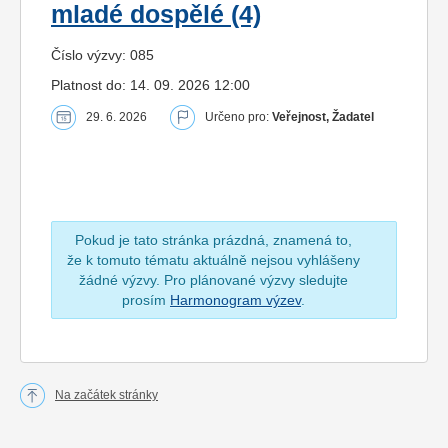
mladé dospělé (4)
Číslo výzvy: 085
Platnost do: 14. 09. 2026 12:00
29. 6. 2026
Určeno pro:
Veřejnost, Žadatel
Pokud je tato stránka prázdná, znamená to,
že k tomuto tématu aktuálně nejsou vyhlášeny
žádné výzvy. Pro plánované výzvy sledujte
prosím
Harmonogram výzev
.
Na začátek stránky