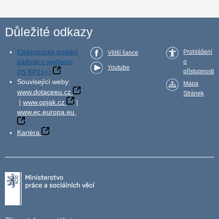
Důležité odkazy
Elektronické podání
Prohlášení
Větší šance
žádosti o podporu
o
Youtube
(IS KP21+)
přístupnosti
Související weby:
Mapa
www.dotaceeu.cz
Stránek
|
www.opjak.cz
|
www.ec.europa.eu
Kariéra