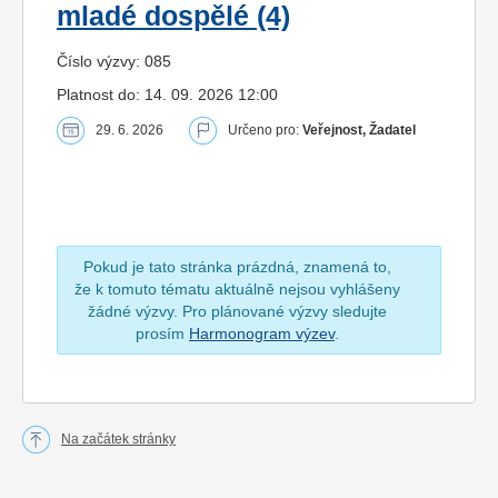
mladé dospělé (4)
Číslo výzvy: 085
Platnost do: 14. 09. 2026 12:00
29. 6. 2026
Určeno pro:
Veřejnost, Žadatel
Pokud je tato stránka prázdná, znamená to,
že k tomuto tématu aktuálně nejsou vyhlášeny
žádné výzvy. Pro plánované výzvy sledujte
prosím
Harmonogram výzev
.
Na začátek stránky