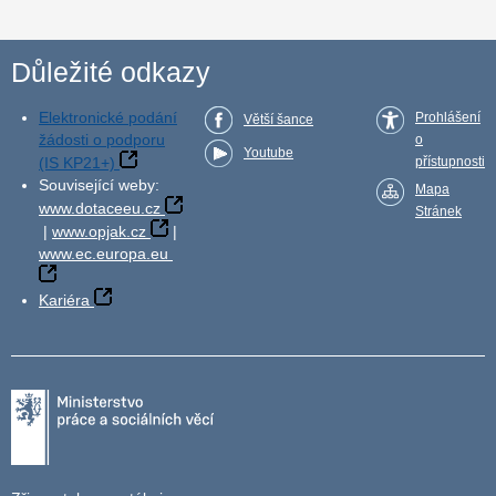
Důležité odkazy
Elektronické podání
Prohlášení
Větší šance
žádosti o podporu
o
Youtube
(IS KP21+)
přístupnosti
Související weby:
Mapa
www.dotaceeu.cz
Stránek
|
www.opjak.cz
|
www.ec.europa.eu
Kariéra