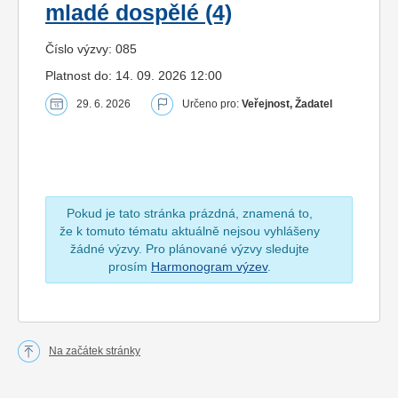
mladé dospělé (4)
Číslo výzvy: 085
Platnost do: 14. 09. 2026 12:00
29. 6. 2026
Určeno pro:
Veřejnost, Žadatel
Pokud je tato stránka prázdná, znamená to,
že k tomuto tématu aktuálně nejsou vyhlášeny
žádné výzvy. Pro plánované výzvy sledujte
prosím
Harmonogram výzev
.
Na začátek stránky