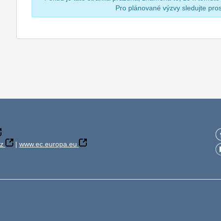
Pro plánované výzvy sledujte pr
z
|
www.ec.europa.eu