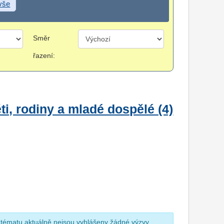
 vše
Směr
řazení:
i, rodiny a mladé dospělé (4)
 tématu aktuálně nejsou vyhlášeny žádné výzvy.