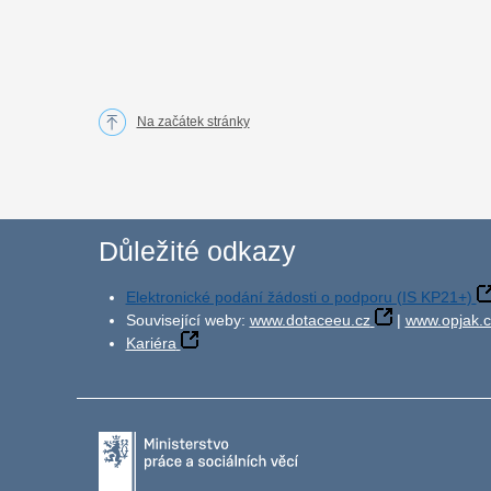
Na začátek stránky
Důležité odkazy
Elektronické podání žádosti o podporu (IS KP21+)
Související weby:
www.dotaceeu.cz
|
www.opjak.c
Kariéra