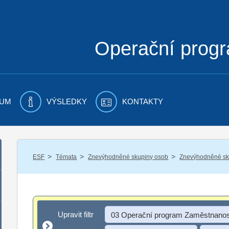
Operační prog
UM
VÝSLEDKY
KONTAKTY
/
/
/
ESF
Témata
Znevýhodněné skupiny osob
Znevýhodněné sku
Upravit filtr
Upravit filtr
03 Operační program Zaměstnanos