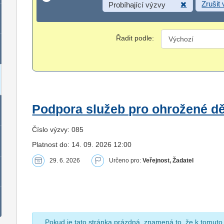
Zrušit
Probíhající výzvy
Řadit podle:
Podpora služeb pro ohrožené dět
Číslo výzvy: 085
Platnost do: 14. 09. 2026 12:00
29. 6. 2026
Určeno pro:
Veřejnost, Žadatel
Pokud je tato stránka prázdná, znamená to, že k tomuto