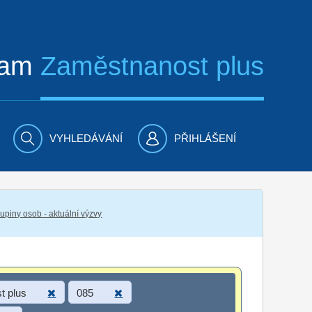
ram
Zaměstnanost plus
VYHLEDÁVÁNÍ
PŘIHLÁŠENÍ
piny osob - aktuální výzvy
t plus
085