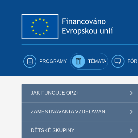
Přejít k obsahu
PROGRAMY
TÉMATA
FÓR
JAK FUNGUJE OPZ+
ZAMĚSTNÁVÁNÍ A VZDĚLÁVÁNÍ
DĚTSKÉ SKUPINY