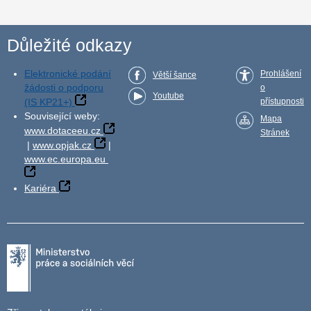
Důležité odkazy
Elektronické podání
Prohlášení
Větší šance
žádosti o podporu
o
Youtube
(IS KP21+)
přístupnosti
Související weby:
Mapa
www.dotaceeu.cz
Stránek
|
www.opjak.cz
|
www.ec.europa.eu
Kariéra