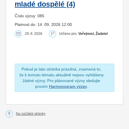
mladé dospělé (4)
Číslo výzvy: 085
Platnost do: 14. 09. 2026 12:00
29. 6. 2026
Určeno pro:
Veřejnost, Žadatel
Pokud je tato stránka prázdná, znamená to,
že k tomuto tématu aktuálně nejsou vyhlášeny
žádné výzvy. Pro plánované výzvy sledujte
prosím
Harmonogram výzev
.
Na začátek stránky