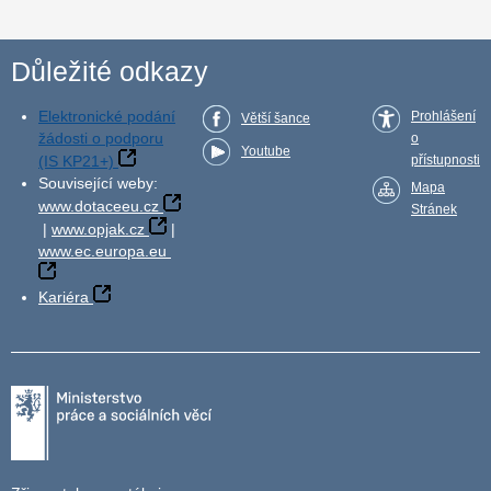
Důležité odkazy
Elektronické podání
Prohlášení
Větší šance
žádosti o podporu
o
Youtube
(IS KP21+)
přístupnosti
Související weby:
Mapa
www.dotaceeu.cz
Stránek
|
www.opjak.cz
|
www.ec.europa.eu
Kariéra