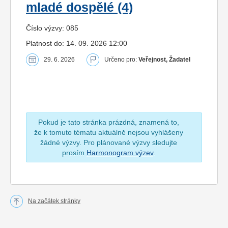
mladé dospělé (4)
Číslo výzvy: 085
Platnost do: 14. 09. 2026 12:00
29. 6. 2026
Určeno pro:
Veřejnost, Žadatel
Pokud je tato stránka prázdná, znamená to,
že k tomuto tématu aktuálně nejsou vyhlášeny
žádné výzvy. Pro plánované výzvy sledujte
prosím
Harmonogram výzev
.
Na začátek stránky