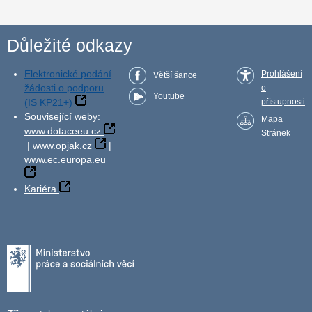
Důležité odkazy
Elektronické podání
Prohlášení
Větší šance
žádosti o podporu
o
Youtube
(IS KP21+)
přístupnosti
Související weby:
Mapa
www.dotaceeu.cz
Stránek
|
www.opjak.cz
|
www.ec.europa.eu
Kariéra