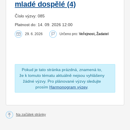
mladé dospělé (4)
Číslo výzvy: 085
Platnost do: 14. 09. 2026 12:00
29. 6. 2026
Určeno pro:
Veřejnost, Žadatel
Pokud je tato stránka prázdná, znamená to,
že k tomuto tématu aktuálně nejsou vyhlášeny
žádné výzvy. Pro plánované výzvy sledujte
prosím
Harmonogram výzev
.
Na začátek stránky