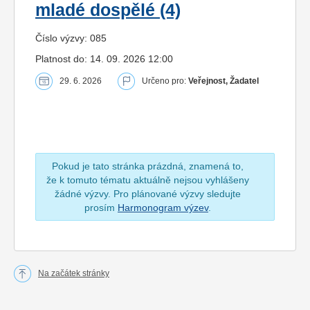
mladé dospělé (4)
Číslo výzvy: 085
Platnost do: 14. 09. 2026 12:00
29. 6. 2026
Určeno pro:
Veřejnost, Žadatel
Pokud je tato stránka prázdná, znamená to,
že k tomuto tématu aktuálně nejsou vyhlášeny
žádné výzvy. Pro plánované výzvy sledujte
prosím
Harmonogram výzev
.
Na začátek stránky