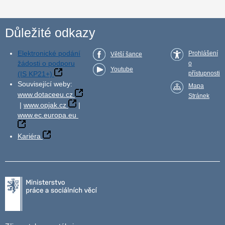
Důležité odkazy
Elektronické podání
Prohlášení
Větší šance
žádosti o podporu
o
Youtube
(IS KP21+)
přístupnosti
Související weby:
Mapa
www.dotaceeu.cz
Stránek
|
www.opjak.cz
|
www.ec.europa.eu
Kariéra