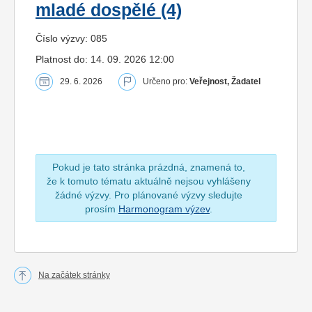
mladé dospělé (4)
Číslo výzvy: 085
Platnost do: 14. 09. 2026 12:00
29. 6. 2026
Určeno pro:
Veřejnost, Žadatel
Pokud je tato stránka prázdná, znamená to,
že k tomuto tématu aktuálně nejsou vyhlášeny
žádné výzvy. Pro plánované výzvy sledujte
prosím
Harmonogram výzev
.
Na začátek stránky