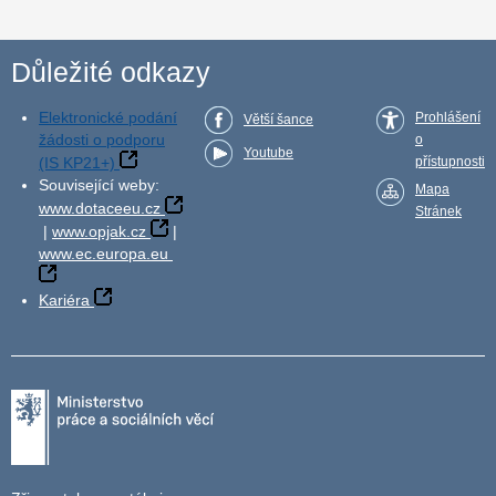
Důležité odkazy
Elektronické podání
Prohlášení
Větší šance
žádosti o podporu
o
Youtube
(IS KP21+)
přístupnosti
Související weby:
Mapa
www.dotaceeu.cz
Stránek
|
www.opjak.cz
|
www.ec.europa.eu
Kariéra