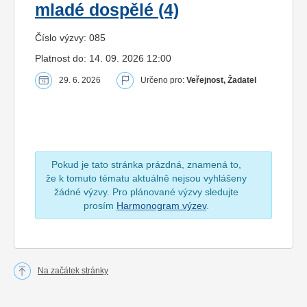
mladé dospělé (4)
Číslo výzvy: 085
Platnost do: 14. 09. 2026 12:00
29. 6. 2026
Určeno pro:
Veřejnost, Žadatel
Pokud je tato stránka prázdná, znamená to,
že k tomuto tématu aktuálně nejsou vyhlášeny
žádné výzvy. Pro plánované výzvy sledujte
prosím
Harmonogram výzev
.
Na začátek stránky