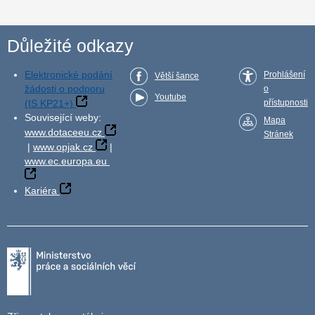
Důležité odkazy
Elektronické podání
Prohlášení
Větší šance
žádosti o podporu
o
Youtube
(IS KP21+)
přístupnosti
Související weby:
Mapa
www.dotaceeu.cz
Stránek
|
www.opjak.cz
|
www.ec.europa.eu
Kariéra