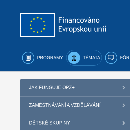
Přejít k obsahu
PROGRAMY
TÉMATA
FÓR
JAK FUNGUJE OPZ+
ZAMĚSTNÁVÁNÍ A VZDĚLÁVÁNÍ
DĚTSKÉ SKUPINY