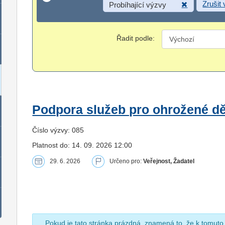
Zrušit
Probíhající výzvy
Řadit podle:
Podpora služeb pro ohrožené dět
Číslo výzvy: 085
Platnost do: 14. 09. 2026 12:00
29. 6. 2026
Určeno pro:
Veřejnost, Žadatel
Pokud je tato stránka prázdná, znamená to, že k tomuto