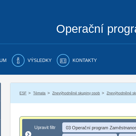
Operační prog
UM
VÝSLEDKY
KONTAKTY
/
/
/
ESF
Témata
Znevýhodněné skupiny osob
Znevýhodněné sku
Upravit filtr
Upravit filtr
03 Operační program Zaměstnanos