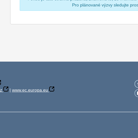
Pro plánované výzvy sledujte pr
z
|
www.ec.europa.eu