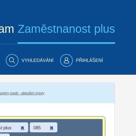
ram
Zaměstnanost plus
VYHLEDÁVÁNÍ
PŘIHLÁŠENÍ
piny osob - aktuální výzvy
t plus
085