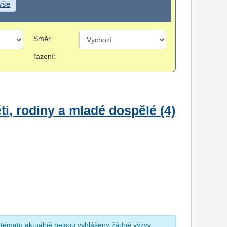
 vše
Směr
řazení:
i, rodiny a mladé dospělé (4)
 tématu aktuálně nejsou vyhlášeny žádné výzvy.