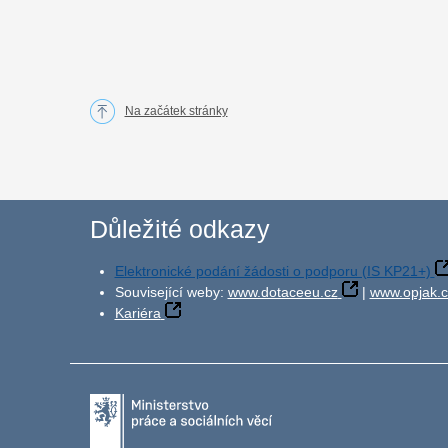
Na začátek stránky
Důležité odkazy
Elektronické podání žádosti o podporu (IS KP21+)
Související weby:
www.dotaceeu.cz
|
www.opjak.c
Kariéra