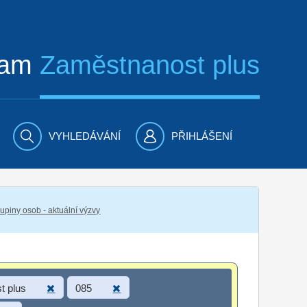
ram
Zaměstnanost plus
VYHLEDÁVÁNÍ
PŘIHLÁŠENÍ
piny osob - aktuální výzvy
t plus
085