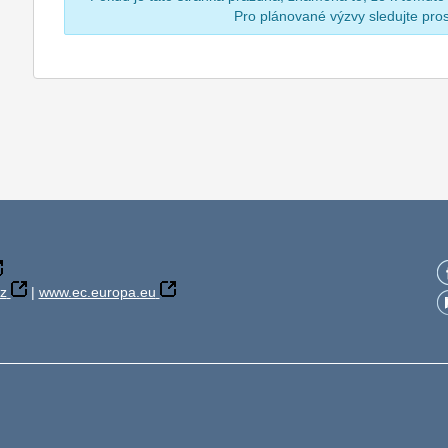
Pro plánované výzvy sledujte pr
z
|
www.ec.europa.eu