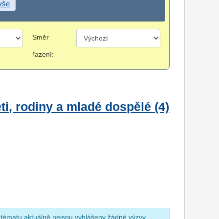
 vše
Směr
řazení:
i, rodiny a mladé dospělé (4)
 tématu aktuálně nejsou vyhlášeny žádné výzvy.