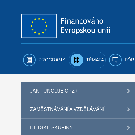
Přejít k obsahu
PROGRAMY
TÉMATA
FÓR
JAK FUNGUJE OPZ+
ZAMĚSTNÁVÁNÍ A VZDĚLÁVÁNÍ
DĚTSKÉ SKUPINY