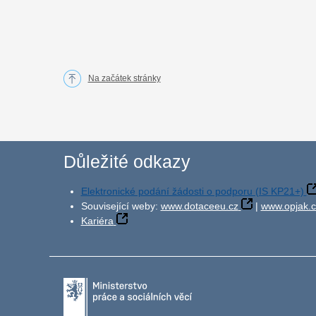
Na začátek stránky
Důležité odkazy
Elektronické podání žádosti o podporu (IS KP21+)
Související weby:
www.dotaceeu.cz
|
www.opjak.c
Kariéra