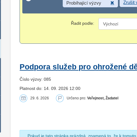
Zrušit
Probíhající výzvy
Řadit podle:
Podpora služeb pro ohrožené dět
Číslo výzvy: 085
Platnost do: 14. 09. 2026 12:00
29. 6. 2026
Určeno pro:
Veřejnost, Žadatel
Pokud je tato stránka prázdná, znamená to, že k tomuto