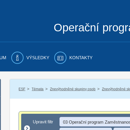
Operační prog
UM
VÝSLEDKY
KONTAKTY
/
/
/
ESF
Témata
Znevýhodněné skupiny osob
Znevýhodněné sku
Upravit filtr
Upravit filtr
03 Operační program Zaměstnanos