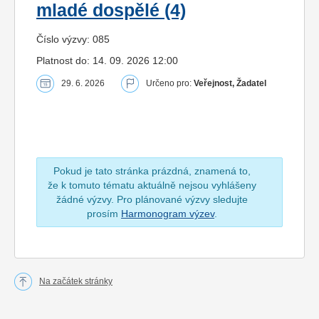
mladé dospělé (4)
Číslo výzvy: 085
Platnost do: 14. 09. 2026 12:00
29. 6. 2026
Určeno pro:
Veřejnost, Žadatel
Pokud je tato stránka prázdná, znamená to,
že k tomuto tématu aktuálně nejsou vyhlášeny
žádné výzvy. Pro plánované výzvy sledujte
prosím
Harmonogram výzev
.
Na začátek stránky