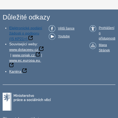
Důležité odkazy
Elektronické podání
Prohlášení
Větší šance
žádosti o podporu
o
Youtube
(IS KP21+)
přístupnosti
Související weby:
Mapa
www.dotaceeu.cz
Stránek
|
www.opjak.cz
|
www.ec.europa.eu
Kariéra