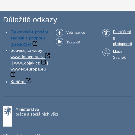
Důležité odkazy
Elektronické podání
Prohlášení
Větší šance
žádosti o podporu
o
Youtube
(IS KP21+)
přístupnosti
Související weby:
Mapa
www.dotaceeu.cz
Stránek
|
www.opjak.cz
|
www.ec.europa.eu
Kariéra