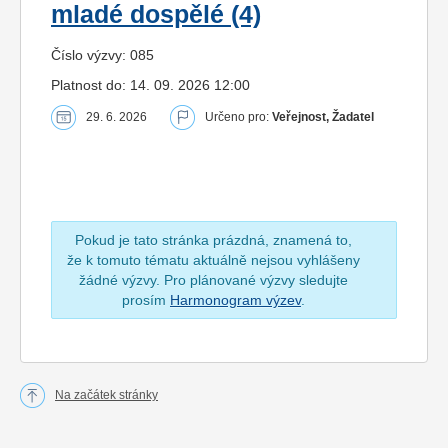
mladé dospělé (4)
Číslo výzvy: 085
Platnost do: 14. 09. 2026 12:00
29. 6. 2026
Určeno pro:
Veřejnost, Žadatel
Pokud je tato stránka prázdná, znamená to,
že k tomuto tématu aktuálně nejsou vyhlášeny
žádné výzvy. Pro plánované výzvy sledujte
prosím
Harmonogram výzev
.
Na začátek stránky