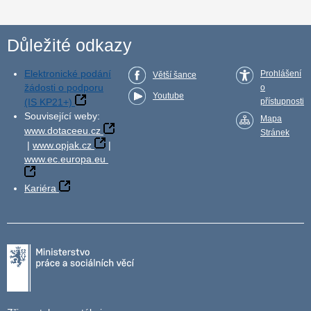
Důležité odkazy
Elektronické podání
Prohlášení
Větší šance
žádosti o podporu
o
Youtube
(IS KP21+)
přístupnosti
Související weby:
Mapa
www.dotaceeu.cz
Stránek
|
www.opjak.cz
|
www.ec.europa.eu
Kariéra