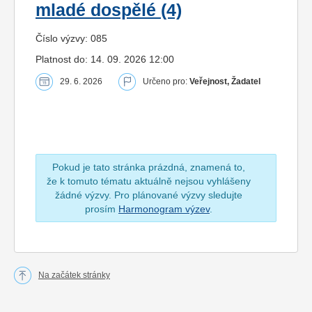
mladé dospělé (4)
Číslo výzvy: 085
Platnost do: 14. 09. 2026 12:00
29. 6. 2026
Určeno pro:
Veřejnost, Žadatel
Pokud je tato stránka prázdná, znamená to,
že k tomuto tématu aktuálně nejsou vyhlášeny
žádné výzvy. Pro plánované výzvy sledujte
prosím
Harmonogram výzev
.
Na začátek stránky