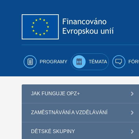
Přejít k obsahu
PROGRAMY
TÉMATA
FÓR
JAK FUNGUJE OPZ+
ZAMĚSTNÁVÁNÍ A VZDĚLÁVÁNÍ
DĚTSKÉ SKUPINY