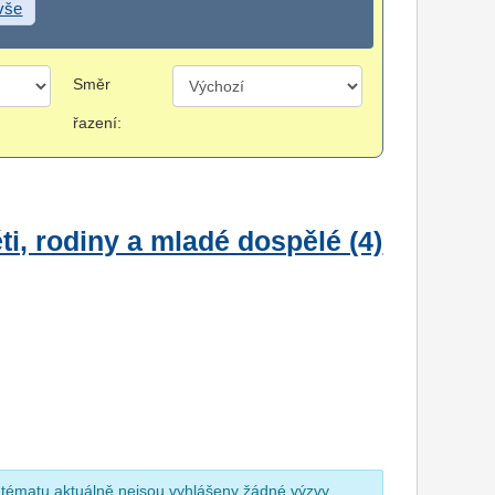
 vše
Směr
řazení:
i, rodiny a mladé dospělé (4)
 tématu aktuálně nejsou vyhlášeny žádné výzvy.