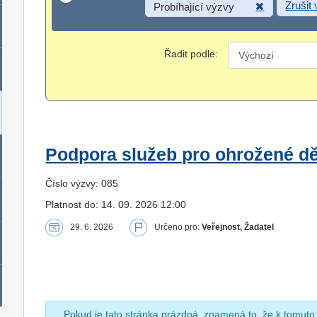
Zrušit
Probíhající výzvy
Řadit podle:
Podpora služeb pro ohrožené dět
Číslo výzvy: 085
Platnost do: 14. 09. 2026 12:00
29. 6. 2026
Určeno pro:
Veřejnost, Žadatel
Pokud je tato stránka prázdná, znamená to, že k tomuto