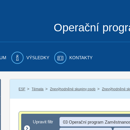
Operační prog
UM
VÝSLEDKY
KONTAKTY
/
/
/
ESF
Témata
Znevýhodněné skupiny osob
Znevýhodněné sku
Upravit filtr
Upravit filtr
03 Operační program Zaměstnanos