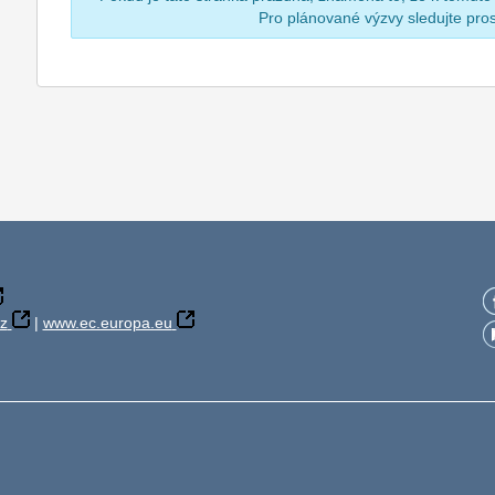
Pro plánované výzvy sledujte pr
z
|
www.ec.europa.eu