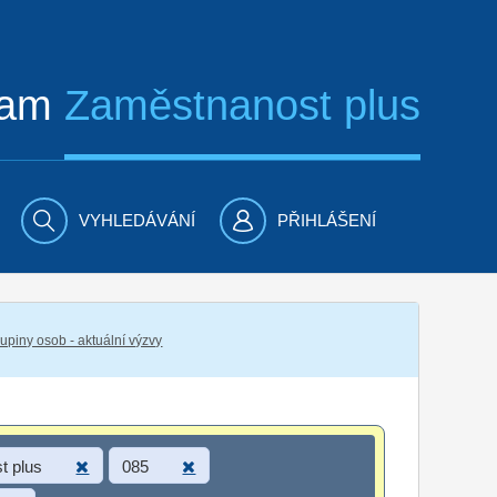
ram
Zaměstnanost plus
VYHLEDÁVÁNÍ
PŘIHLÁŠENÍ
piny osob - aktuální výzvy
t plus
085