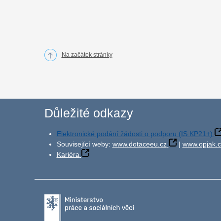
Na začátek stránky
Důležité odkazy
Elektronické podání žádosti o podporu (IS KP21+)
Související weby:
www.dotaceeu.cz
|
www.opjak.c
Kariéra