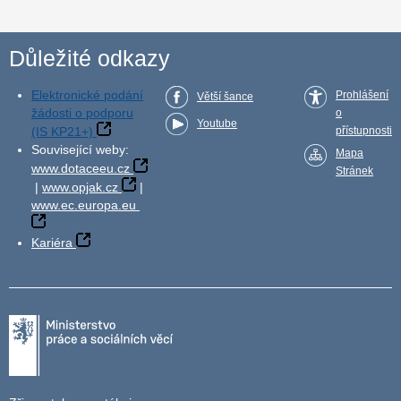
Důležité odkazy
Elektronické podání
Prohlášení
Větší šance
žádosti o podporu
o
Youtube
(IS KP21+)
přístupnosti
Související weby:
Mapa
www.dotaceeu.cz
Stránek
|
www.opjak.cz
|
www.ec.europa.eu
Kariéra