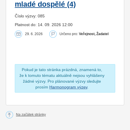
mladé dospělé (4)
Číslo výzvy: 085
Platnost do: 14. 09. 2026 12:00
29. 6. 2026
Určeno pro:
Veřejnost, Žadatel
Pokud je tato stránka prázdná, znamená to,
že k tomuto tématu aktuálně nejsou vyhlášeny
žádné výzvy. Pro plánované výzvy sledujte
prosím
Harmonogram výzev
.
Na začátek stránky