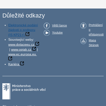
Důležité odkazy
Elektronické podání
Prohlášení
Větší šance
žádosti o podporu
o
Youtube
(IS KP21+)
přístupnosti
Související weby:
Mapa
www.dotaceeu.cz
Stránek
|
www.opjak.cz
|
www.ec.europa.eu
Kariéra