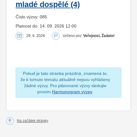
mladé dospělé (4)
Číslo výzvy: 085
Platnost do: 14. 09. 2026 12:00
29. 6. 2026
Určeno pro:
Veřejnost, Žadatel
Pokud je tato stránka prázdná, znamená to,
že k tomuto tématu aktuálně nejsou vyhlášeny
žádné výzvy. Pro plánované výzvy sledujte
prosím
Harmonogram výzev
.
Na začátek stránky