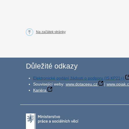
Na začátek stránky
Důležité odkazy
Elektronické podání žádosti o podporu (IS KP21+)
Související weby:
www.dotaceeu.cz
|
www.opjak.c
Kariéra