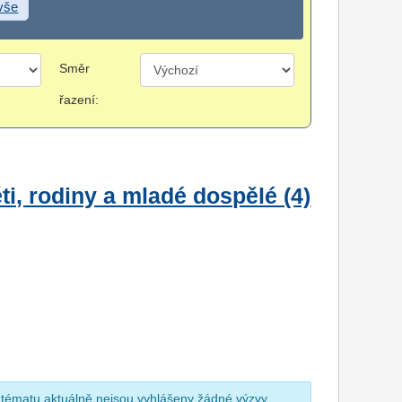
 vše
Směr
řazení:
i, rodiny a mladé dospělé (4)
 tématu aktuálně nejsou vyhlášeny žádné výzvy.