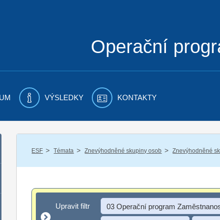
Operační prog
UM
VÝSLEDKY
KONTAKTY
/
/
/
ESF
Témata
Znevýhodněné skupiny osob
Znevýhodněné sku
Upravit filtr
Upravit filtr
03 Operační program Zaměstnanos