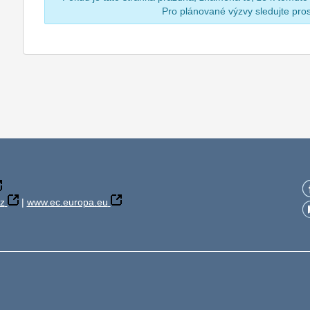
Pro plánované výzvy sledujte pr
z
|
www.ec.europa.eu