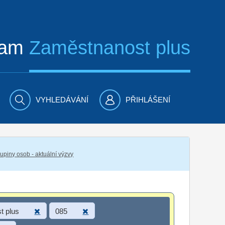
ram
Zaměstnanost plus
VYHLEDÁVÁNÍ
PŘIHLÁŠENÍ
piny osob - aktuální výzvy
t plus
085