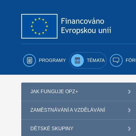
Přejít k obsahu
PROGRAMY
TÉMATA
FÓR
JAK FUNGUJE OPZ+
ZAMĚSTNÁVÁNÍ A VZDĚLÁVÁNÍ
DĚTSKÉ SKUPINY