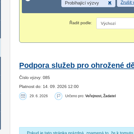
Zrušit
Probíhající výzvy
Řadit podle:
Podpora služeb pro ohrožené dět
Číslo výzvy: 085
Platnost do: 14. 09. 2026 12:00
29. 6. 2026
Určeno pro:
Veřejnost, Žadatel
Pokud je tato stránka prázdná, znamená to, že k tomuto