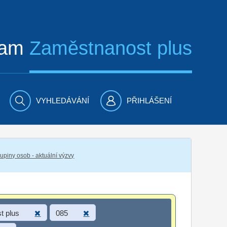
ram
Zaměstnanost plus
VYHLEDÁVÁNÍ
PŘIHLÁŠENÍ
piny osob - aktuální výzvy
t plus
085