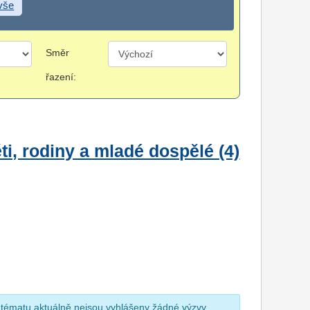
 vše
Směr
řazení:
i, rodiny a mladé dospělé (4)
 tématu aktuálně nejsou vyhlášeny žádné výzvy.