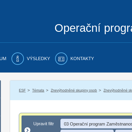
Operační prog
UM
VÝSLEDKY
KONTAKTY
/
/
/
ESF
Témata
Znevýhodněné skupiny osob
Znevýhodněné sku
Upravit filtr
Upravit filtr
03 Operační program Zaměstnanos