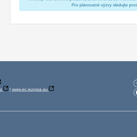
Pro plánované výzvy sledujte pr
z
|
www.ec.europa.eu