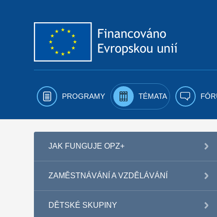
Přejít k obsahu
PROGRAMY
TÉMATA
FÓR
JAK FUNGUJE OPZ+
ZAMĚSTNÁVÁNÍ A VZDĚLÁVÁNÍ
DĚTSKÉ SKUPINY