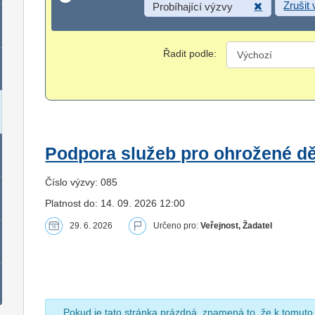
Zrušit
Probíhající výzvy
Řadit podle:
Podpora služeb pro ohrožené dět
Číslo výzvy: 085
Platnost do: 14. 09. 2026 12:00
29. 6. 2026
Určeno pro:
Veřejnost, Žadatel
Pokud je tato stránka prázdná, znamená to, že k tomuto