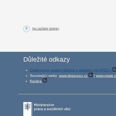
Na začátek stránky
Důležité odkazy
Elektronické podání žádosti o podporu (IS KP21+)
Související weby:
www.dotaceeu.cz
|
www.opjak.c
Kariéra