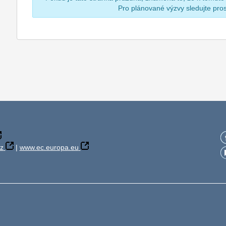
Pro plánované výzvy sledujte pr
z
|
www.ec.europa.eu