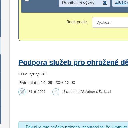
Zrušit
Probíhající výzvy
Řadit podle:
Podpora služeb pro ohrožené dět
Číslo výzvy: 085
Platnost do: 14. 09. 2026 12:00
29. 6. 2026
Určeno pro:
Veřejnost, Žadatel
Pokud je tato stránka prázdná, znamená to, že k tomuto