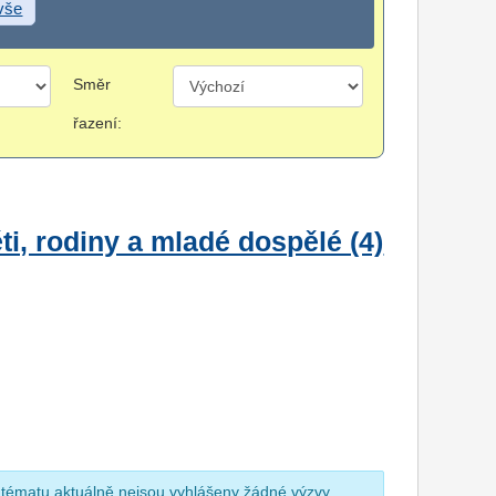
 vše
Směr
řazení:
i, rodiny a mladé dospělé (4)
 tématu aktuálně nejsou vyhlášeny žádné výzvy.