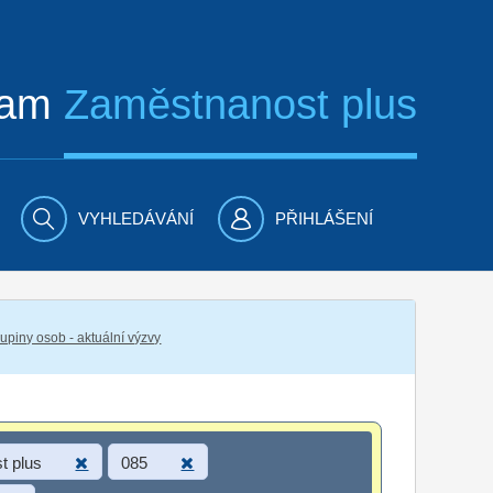
ram
Zaměstnanost plus
VYHLEDÁVÁNÍ
PŘIHLÁŠENÍ
piny osob - aktuální výzvy
t plus
085