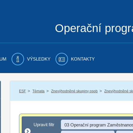
Operační prog
UM
VÝSLEDKY
KONTAKTY
/
/
/
ESF
Témata
Znevýhodněné skupiny osob
Znevýhodněné sku
Upravit filtr
Upravit filtr
03 Operační program Zaměstnanos