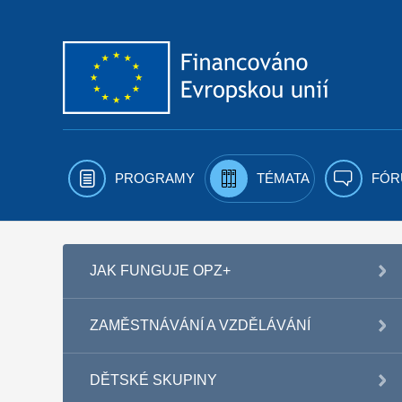
Přejít k obsahu
PROGRAMY
TÉMATA
FÓR
JAK FUNGUJE OPZ+
ZAMĚSTNÁVÁNÍ A VZDĚLÁVÁNÍ
DĚTSKÉ SKUPINY