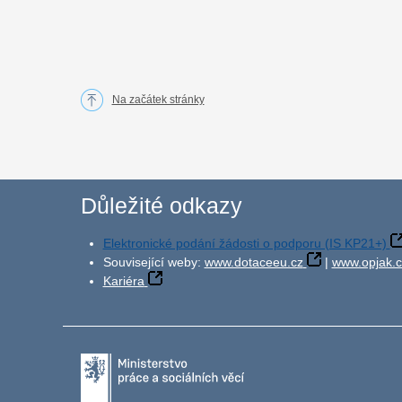
Na začátek stránky
Důležité odkazy
Elektronické podání žádosti o podporu (IS KP21+)
Související weby:
www.dotaceeu.cz
|
www.opjak.c
Kariéra