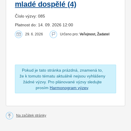
mladé dospělé (4)
Číslo výzvy: 085
Platnost do: 14. 09. 2026 12:00
29. 6. 2026
Určeno pro:
Veřejnost, Žadatel
Pokud je tato stránka prázdná, znamená to,
že k tomuto tématu aktuálně nejsou vyhlášeny
žádné výzvy. Pro plánované výzvy sledujte
prosím
Harmonogram výzev
.
Na začátek stránky