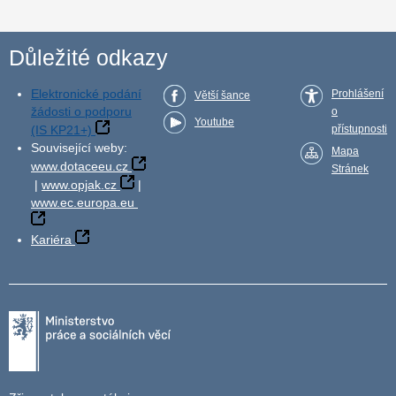
Důležité odkazy
Elektronické podání
Prohlášení
Větší šance
žádosti o podporu
o
Youtube
(IS KP21+)
přístupnosti
Související weby:
Mapa
www.dotaceeu.cz
Stránek
|
www.opjak.cz
|
www.ec.europa.eu
Kariéra