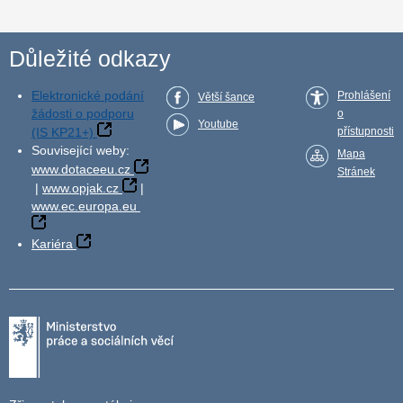
Důležité odkazy
Elektronické podání
Prohlášení
Větší šance
žádosti o podporu
o
Youtube
(IS KP21+)
přístupnosti
Související weby:
Mapa
www.dotaceeu.cz
Stránek
|
www.opjak.cz
|
www.ec.europa.eu
Kariéra