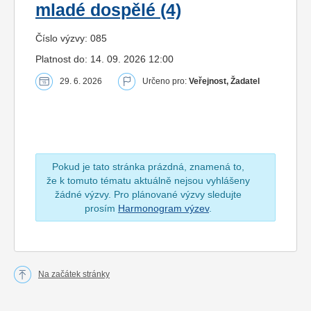
mladé dospělé (4)
Číslo výzvy: 085
Platnost do: 14. 09. 2026 12:00
29. 6. 2026
Určeno pro:
Veřejnost, Žadatel
Pokud je tato stránka prázdná, znamená to,
že k tomuto tématu aktuálně nejsou vyhlášeny
žádné výzvy. Pro plánované výzvy sledujte
prosím
Harmonogram výzev
.
Na začátek stránky