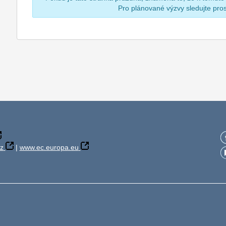
Pro plánované výzvy sledujte pr
z
|
www.ec.europa.eu