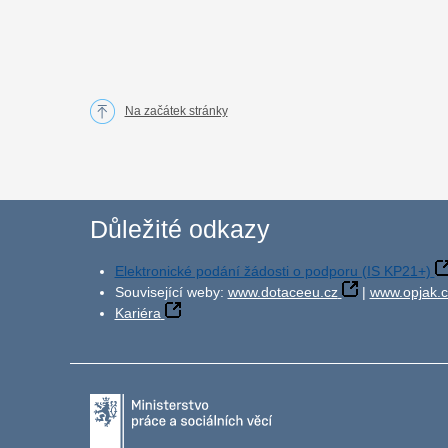
Na začátek stránky
Důležité odkazy
Elektronické podání žádosti o podporu (IS KP21+)
Související weby:
www.dotaceeu.cz
|
www.opjak.c
Kariéra