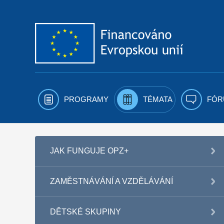
Přejít k obsahu
PROGRAMY
TÉMATA
FÓR
JAK FUNGUJE OPZ+
ZAMĚSTNÁVÁNÍ A VZDĚLÁVÁNÍ
DĚTSKÉ SKUPINY