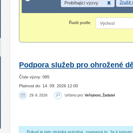
Zrušit
Probíhající výzvy
Řadit podle:
Podpora služeb pro ohrožené dět
Číslo výzvy: 085
Platnost do: 14. 09. 2026 12:00
29. 6. 2026
Určeno pro:
Veřejnost, Žadatel
Pokud je tato stránka prázdná, znamená to, že k tomuto