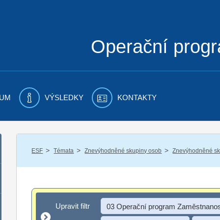
Operační prog
UM
VÝSLEDKY
KONTAKTY
/
/
/
ESF
Témata
Znevýhodněné skupiny osob
Znevýhodněné sku
Upravit filtr
Upravit filtr
03 Operační program Zaměstnanos