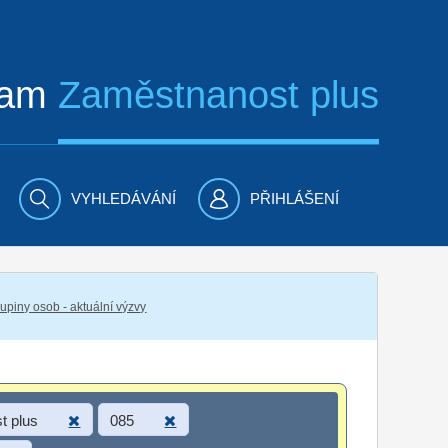
ram
Zaměstnanost plus
VYHLEDÁVÁNÍ
PŘIHLÁŠENÍ
piny osob - aktuální výzvy
t plus
085