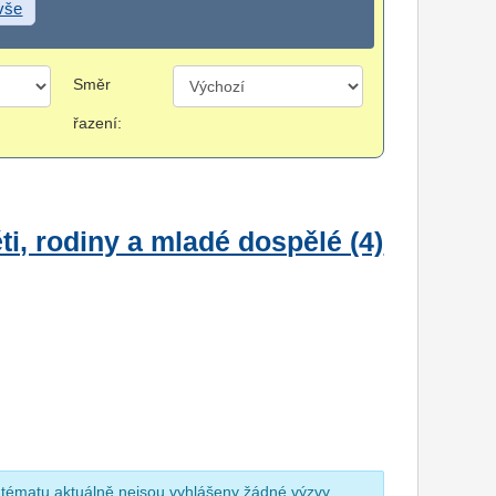
 vše
Směr
řazení:
i, rodiny a mladé dospělé (4)
 tématu aktuálně nejsou vyhlášeny žádné výzvy.