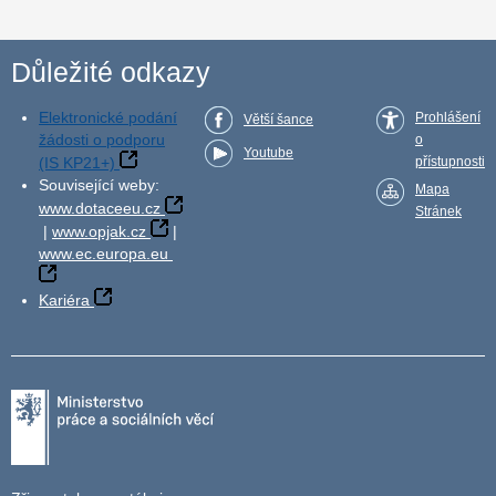
Důležité odkazy
Elektronické podání
Prohlášení
Větší šance
žádosti o podporu
o
Youtube
(IS KP21+)
přístupnosti
Související weby:
Mapa
www.dotaceeu.cz
Stránek
|
www.opjak.cz
|
www.ec.europa.eu
Kariéra