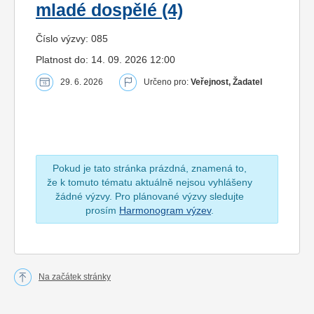
mladé dospělé (4)
Číslo výzvy: 085
Platnost do: 14. 09. 2026 12:00
29. 6. 2026
Určeno pro:
Veřejnost, Žadatel
Pokud je tato stránka prázdná, znamená to,
že k tomuto tématu aktuálně nejsou vyhlášeny
žádné výzvy. Pro plánované výzvy sledujte
prosím
Harmonogram výzev
.
Na začátek stránky