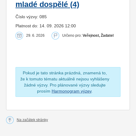
mladé dospělé (4)
Číslo výzvy: 085
Platnost do: 14. 09. 2026 12:00
29. 6. 2026
Určeno pro:
Veřejnost, Žadatel
Pokud je tato stránka prázdná, znamená to,
že k tomuto tématu aktuálně nejsou vyhlášeny
žádné výzvy. Pro plánované výzvy sledujte
prosím
Harmonogram výzev
.
Na začátek stránky