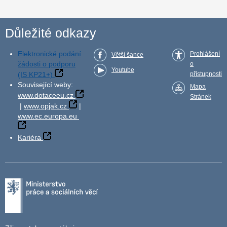
Důležité odkazy
Elektronické podání
Prohlášení
Větší šance
žádosti o podporu
o
Youtube
(IS KP21+)
přístupnosti
Související weby:
Mapa
www.dotaceeu.cz
Stránek
|
www.opjak.cz
|
www.ec.europa.eu
Kariéra