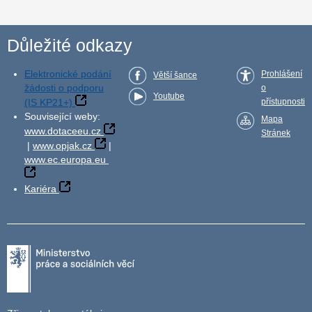
Důležité odkazy
Elektronické podání
Prohlášení
Větší šance
žádosti o podporu
o
Youtube
(IS KP21+)
přístupnosti
Související weby:
Mapa
www.dotaceeu.cz
Stránek
|
www.opjak.cz
|
www.ec.europa.eu
Kariéra