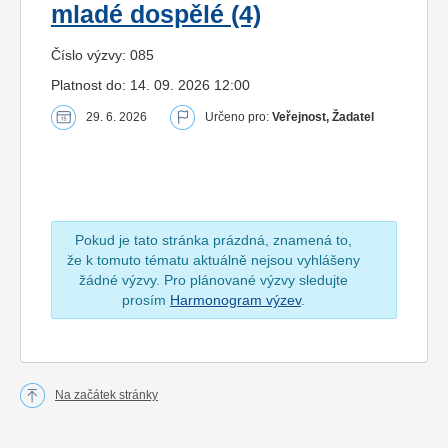
mladé dospělé (4)
Číslo výzvy: 085
Platnost do: 14. 09. 2026 12:00
29. 6. 2026
Určeno pro:
Veřejnost, Žadatel
Pokud je tato stránka prázdná, znamená to,
že k tomuto tématu aktuálně nejsou vyhlášeny
žádné výzvy. Pro plánované výzvy sledujte
prosím
Harmonogram výzev
.
Na začátek stránky