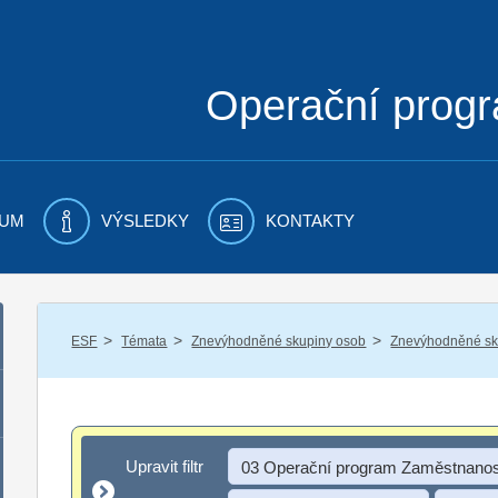
Operační prog
UM
VÝSLEDKY
KONTAKTY
/
/
/
ESF
Témata
Znevýhodněné skupiny osob
Znevýhodněné sku
Upravit filtr
Upravit filtr
03 Operační program Zaměstnanos