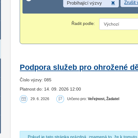
Zrušit
Probíhající výzvy
Řadit podle:
Podpora služeb pro ohrožené dět
Číslo výzvy: 085
Platnost do: 14. 09. 2026 12:00
29. 6. 2026
Určeno pro:
Veřejnost, Žadatel
Pokud je tato stránka prázdná, znamená to, že k tomuto