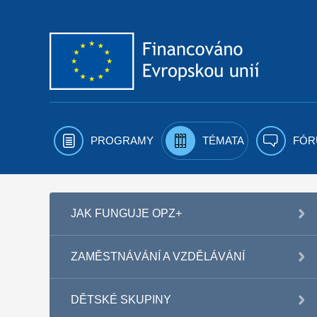
Přejít k obsahu
PROGRAMY
TÉMATA
FÓR
JAK FUNGUJE OPZ+
ZAMĚSTNÁVÁNÍ A VZDĚLÁVÁNÍ
DĚTSKÉ SKUPINY