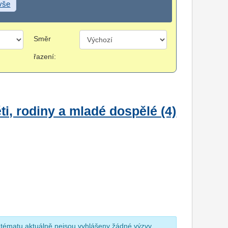
 vše
Směr
řazení:
i, rodiny a mladé dospělé (4)
 tématu aktuálně nejsou vyhlášeny žádné výzvy.