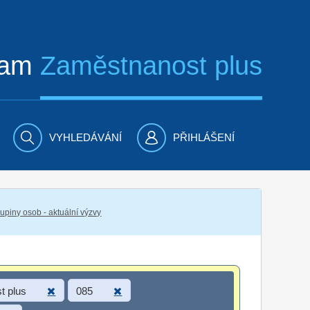
ram
Zaměstnanost plus
VYHLEDÁVÁNÍ
PŘIHLÁŠENÍ
piny osob - aktuální výzvy
t plus
085