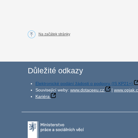
Na začátek stránky
Důležité odkazy
Elektronické podání žádosti o podporu (IS KP21+)
Související weby:
www.dotaceeu.cz
|
www.opjak.c
Kariéra