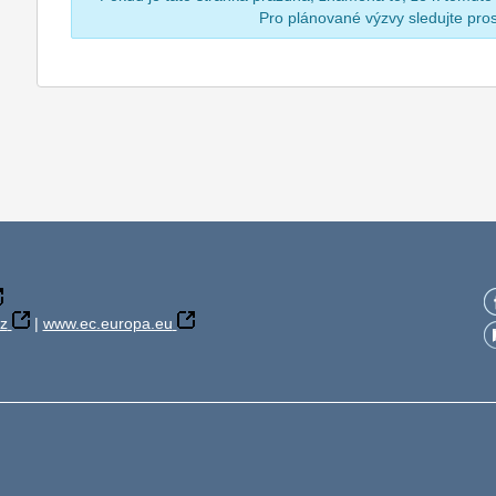
Pro plánované výzvy sledujte pr
z
|
www.ec.europa.eu