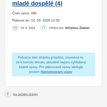
mladé dospělé (4)
Číslo výzvy: 085
Platnost do: 14. 09. 2026 12:00
29. 6. 2026
Určeno pro:
Veřejnost, Žadatel
Pokud je tato stránka prázdná, znamená to,
že k tomuto tématu aktuálně nejsou vyhlášeny
žádné výzvy. Pro plánované výzvy sledujte
prosím
Harmonogram výzev
.
Na začátek stránky