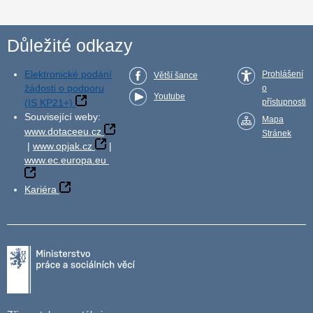
Důležité odkazy
Elektronické podání
Prohlášení
Větší šance
žádosti o podporu
o
Youtube
(IS KP21+)
přístupnosti
Související weby:
Mapa
www.dotaceeu.cz
Stránek
|
www.opjak.cz
|
www.ec.europa.eu
Kariéra