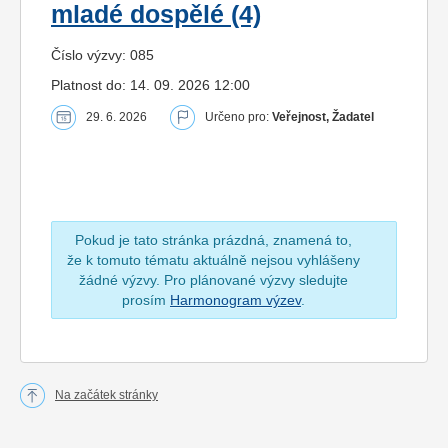
mladé dospělé (4)
Číslo výzvy: 085
Platnost do: 14. 09. 2026 12:00
29. 6. 2026
Určeno pro:
Veřejnost, Žadatel
Pokud je tato stránka prázdná, znamená to,
že k tomuto tématu aktuálně nejsou vyhlášeny
žádné výzvy. Pro plánované výzvy sledujte
prosím
Harmonogram výzev
.
Na začátek stránky