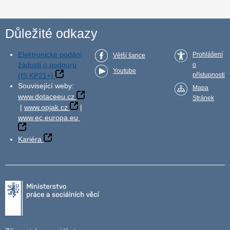
Důležité odkazy
Elektronické podání
Prohlášení
Větší šance
žádosti o podporu
o
Youtube
(IS KP21+)
přístupnosti
Související weby:
Mapa
www.dotaceeu.cz
Stránek
|
www.opjak.cz
|
www.ec.europa.eu
Kariéra