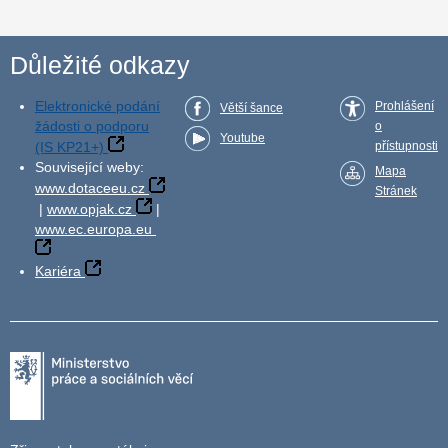
Důležité odkazy
Elektronické podání
Prohlášení
Větší šance
žádosti o podporu
o
Youtube
(IS KP21+)
přístupnosti
Související weby:
Mapa
www.dotaceeu.cz
Stránek
|
www.opjak.cz
|
www.ec.europa.eu
Kariéra