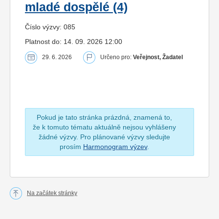
mladé dospělé (4)
Číslo výzvy: 085
Platnost do: 14. 09. 2026 12:00
29. 6. 2026
Určeno pro:
Veřejnost, Žadatel
Pokud je tato stránka prázdná, znamená to,
že k tomuto tématu aktuálně nejsou vyhlášeny
žádné výzvy. Pro plánované výzvy sledujte
prosím
Harmonogram výzev
.
Na začátek stránky