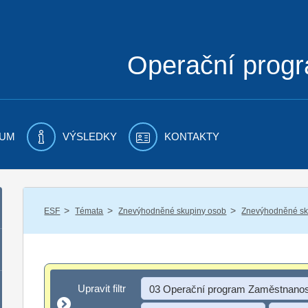
Operační prog
UM
VÝSLEDKY
KONTAKTY
/
/
/
ESF
Témata
Znevýhodněné skupiny osob
Znevýhodněné sku
Upravit filtr
Upravit filtr
03 Operační program Zaměstnanos