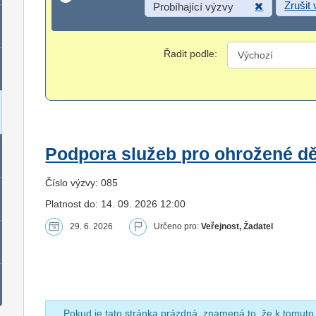
Zrušit
Probíhající výzvy
Řadit podle:
Podpora služeb pro ohrožené dět
Číslo výzvy: 085
Platnost do: 14. 09. 2026 12:00
29. 6. 2026
Určeno pro:
Veřejnost, Žadatel
Pokud je tato stránka prázdná, znamená to, že k tomuto