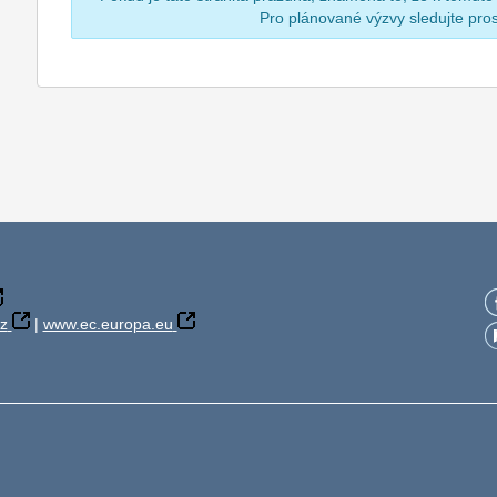
Pro plánované výzvy sledujte pr
z
|
www.ec.europa.eu