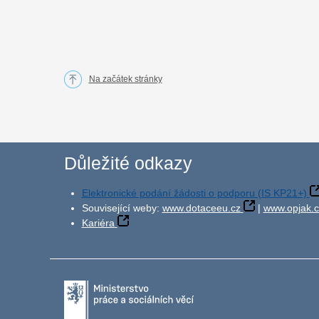
Na začátek stránky
Důležité odkazy
Elektronické podání žádosti o podporu (IS KP21+)
Související weby:
www.dotaceeu.cz
|
www.opjak.c
Kariéra