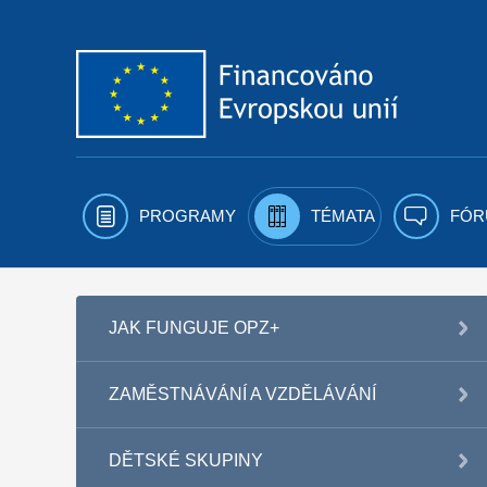
Přejít k obsahu
PROGRAMY
TÉMATA
FÓR
JAK FUNGUJE OPZ+
ZAMĚSTNÁVÁNÍ A VZDĚLÁVÁNÍ
DĚTSKÉ SKUPINY