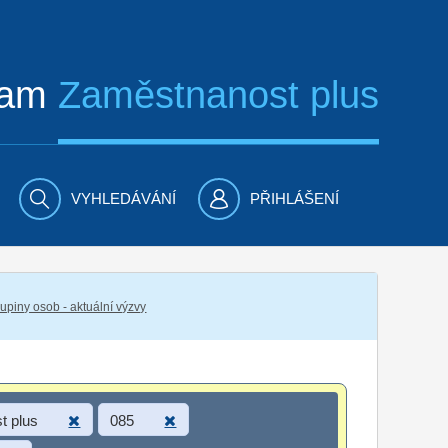
ram
Zaměstnanost plus
VYHLEDÁVÁNÍ
PŘIHLÁŠENÍ
piny osob - aktuální výzvy
t plus
085