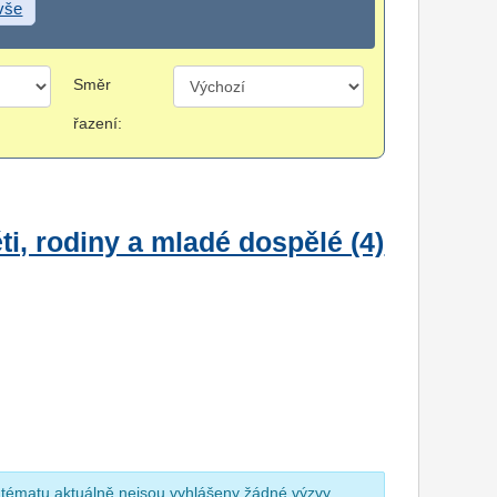
 vše
Směr
řazení:
i, rodiny a mladé dospělé (4)
 tématu aktuálně nejsou vyhlášeny žádné výzvy.