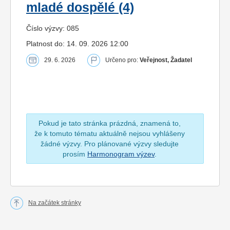
mladé dospělé (4)
Číslo výzvy: 085
Platnost do: 14. 09. 2026 12:00
29. 6. 2026
Určeno pro:
Veřejnost, Žadatel
Pokud je tato stránka prázdná, znamená to,
že k tomuto tématu aktuálně nejsou vyhlášeny
žádné výzvy. Pro plánované výzvy sledujte
prosím
Harmonogram výzev
.
Na začátek stránky