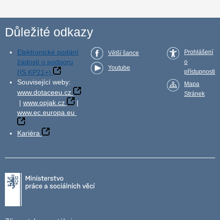
Důležité odkazy
Elektronické podání
Prohlášení
Větší šance
žádosti o podporu
o
Youtube
(IS KP21+)
přístupnosti
Související weby:
Mapa
www.dotaceeu.cz
Stránek
|
www.opjak.cz
|
www.ec.europa.eu
Kariéra