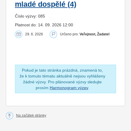
mladé dospělé (4)
Číslo výzvy: 085
Platnost do: 14. 09. 2026 12:00
29. 6. 2026
Určeno pro:
Veřejnost, Žadatel
Pokud je tato stránka prázdná, znamená to,
že k tomuto tématu aktuálně nejsou vyhlášeny
žádné výzvy. Pro plánované výzvy sledujte
prosím
Harmonogram výzev
.
Na začátek stránky