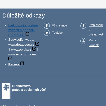
Důležité odkazy
Elektronické podání
Prohlášení
Větší šance
žádosti o podporu
o
Youtube
(IS KP21+)
přístupnosti
Související weby:
Mapa
www.dotaceeu.cz
Stránek
|
www.opjak.cz
|
www.ec.europa.eu
Kariéra