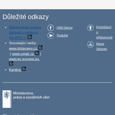
Důležité odkazy
Elektronické podání
Prohlášení
Větší šance
žádosti o podporu
o
Youtube
(IS KP21+)
přístupnosti
Související weby:
Mapa
www.dotaceeu.cz
Stránek
|
www.opjak.cz
|
www.ec.europa.eu
Kariéra