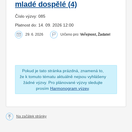
mladé dospělé (4)
Číslo výzvy: 085
Platnost do: 14. 09. 2026 12:00
29. 6. 2026
Určeno pro:
Veřejnost, Žadatel
Pokud je tato stránka prázdná, znamená to,
že k tomuto tématu aktuálně nejsou vyhlášeny
žádné výzvy. Pro plánované výzvy sledujte
prosím
Harmonogram výzev
.
Na začátek stránky