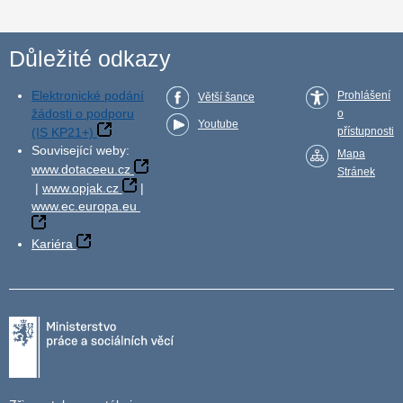
Důležité odkazy
Elektronické podání
Prohlášení
Větší šance
žádosti o podporu
o
Youtube
(IS KP21+)
přístupnosti
Související weby:
Mapa
www.dotaceeu.cz
Stránek
|
www.opjak.cz
|
www.ec.europa.eu
Kariéra