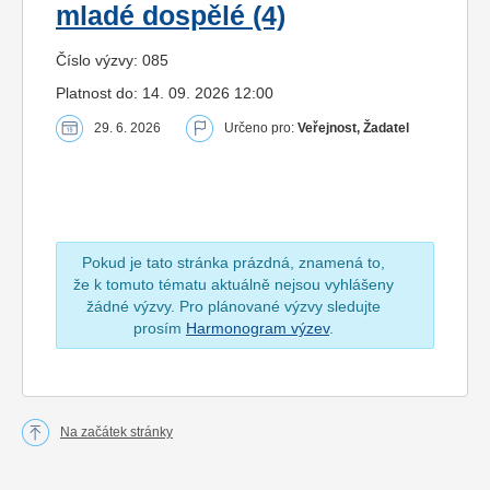
mladé dospělé (4)
Číslo výzvy: 085
Platnost do: 14. 09. 2026 12:00
29. 6. 2026
Určeno pro:
Veřejnost, Žadatel
Pokud je tato stránka prázdná, znamená to,
že k tomuto tématu aktuálně nejsou vyhlášeny
žádné výzvy. Pro plánované výzvy sledujte
prosím
Harmonogram výzev
.
Na začátek stránky