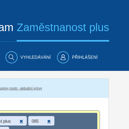
ram
Zaměstnanost plus
VYHLEDÁVÁNÍ
PŘIHLÁŠENÍ
piny osob - aktuální výzvy
t plus
085