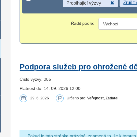
Zrušit
Probíhající výzvy
Řadit podle:
Podpora služeb pro ohrožené dět
Číslo výzvy: 085
Platnost do: 14. 09. 2026 12:00
29. 6. 2026
Určeno pro:
Veřejnost, Žadatel
Pokud je tato stránka prázdná, znamená to, že k tomuto