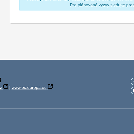
Pro plánované výzvy sledujte pr
z
|
www.ec.europa.eu