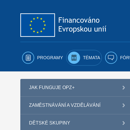
Přejít k obsahu
PROGRAMY
TÉMATA
FÓR
JAK FUNGUJE OPZ+
ZAMĚSTNÁVÁNÍ A VZDĚLÁVÁNÍ
DĚTSKÉ SKUPINY