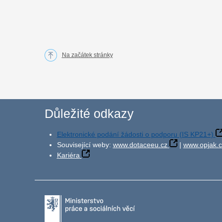
Na začátek stránky
Důležité odkazy
Elektronické podání žádosti o podporu (IS KP21+)
Související weby:
www.dotaceeu.cz
|
www.opjak.c
Kariéra