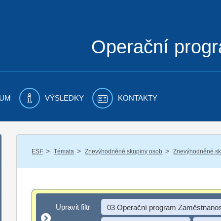
Operační prog
UM
VÝSLEDKY
KONTAKTY
/
/
/
ESF
Témata
Znevýhodněné skupiny osob
Znevýhodněné sku
Upravit filtr
Upravit filtr
03 Operační program Zaměstnanos