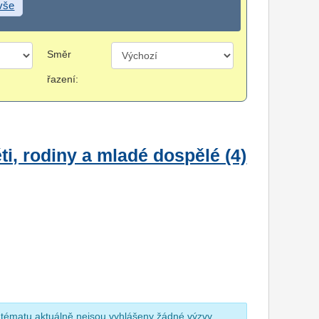
 vše
Směr
řazení:
i, rodiny a mladé dospělé (4)
 tématu aktuálně nejsou vyhlášeny žádné výzvy.