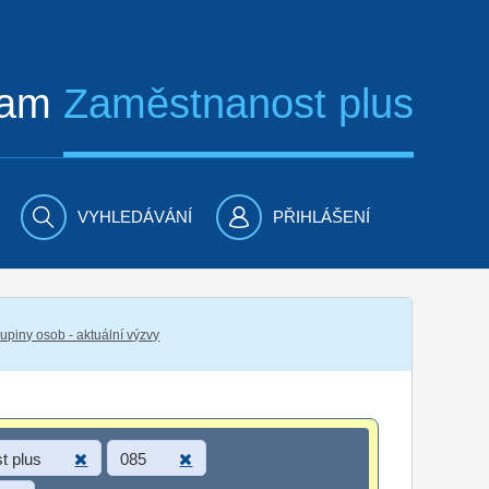
ram
Zaměstnanost plus
VYHLEDÁVÁNÍ
PŘIHLÁŠENÍ
piny osob - aktuální výzvy
t plus
085