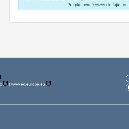
Pro plánované výzvy sledujte pr
z
|
www.ec.europa.eu