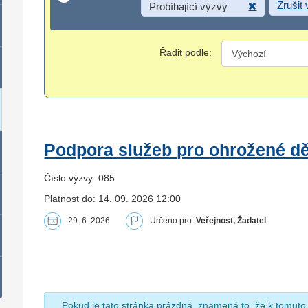
Zrušit
Probíhající výzvy
Řadit podle:
Podpora služeb pro ohrožené dět
Číslo výzvy: 085
Platnost do: 14. 09. 2026 12:00
29. 6. 2026
Určeno pro:
Veřejnost, Žadatel
Pokud je tato stránka prázdná, znamená to, že k tomuto