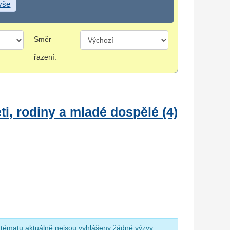
 vše
Směr
řazení:
i, rodiny a mladé dospělé (4)
 tématu aktuálně nejsou vyhlášeny žádné výzvy.