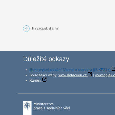
Na začátek stránky
Důležité odkazy
Elektronické podání žádosti o podporu (IS KP21+)
Související weby:
www.dotaceeu.cz
|
www.opjak.c
Kariéra