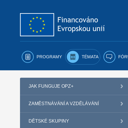
Přejít k obsahu
PROGRAMY
TÉMATA
FÓR
JAK FUNGUJE OPZ+
ZAMĚSTNÁVÁNÍ A VZDĚLÁVÁNÍ
DĚTSKÉ SKUPINY