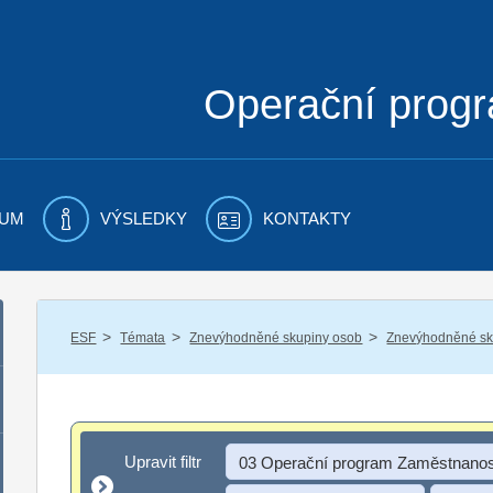
Operační prog
UM
VÝSLEDKY
KONTAKTY
/
/
/
ESF
Témata
Znevýhodněné skupiny osob
Znevýhodněné sku
Upravit filtr
Upravit filtr
03 Operační program Zaměstnanos