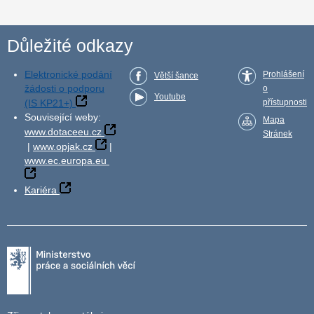
Důležité odkazy
Elektronické podání
Prohlášení
Větší šance
žádosti o podporu
o
Youtube
(IS KP21+)
přístupnosti
Související weby:
Mapa
www.dotaceeu.cz
Stránek
|
www.opjak.cz
|
www.ec.europa.eu
Kariéra