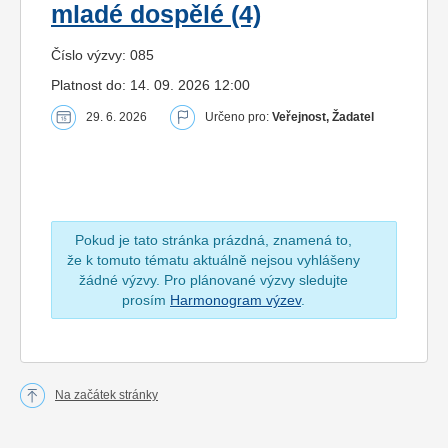
mladé dospělé (4)
Číslo výzvy: 085
Platnost do: 14. 09. 2026 12:00
29. 6. 2026
Určeno pro:
Veřejnost, Žadatel
Pokud je tato stránka prázdná, znamená to,
že k tomuto tématu aktuálně nejsou vyhlášeny
žádné výzvy. Pro plánované výzvy sledujte
prosím
Harmonogram výzev
.
Na začátek stránky