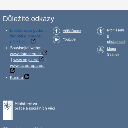
Důležité odkazy
Elektronické podání
Prohlášení
Větší šance
žádosti o podporu
o
Youtube
(IS KP21+)
přístupnosti
Související weby:
Mapa
www.dotaceeu.cz
Stránek
|
www.opjak.cz
|
www.ec.europa.eu
Kariéra