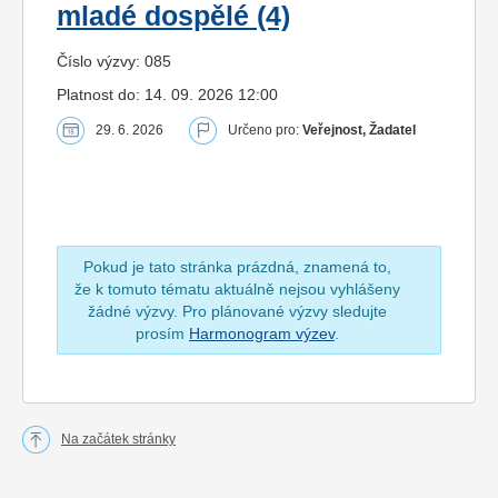
mladé dospělé (4)
Číslo výzvy: 085
Platnost do: 14. 09. 2026 12:00
29. 6. 2026
Určeno pro:
Veřejnost, Žadatel
Pokud je tato stránka prázdná, znamená to,
že k tomuto tématu aktuálně nejsou vyhlášeny
žádné výzvy. Pro plánované výzvy sledujte
prosím
Harmonogram výzev
.
Na začátek stránky