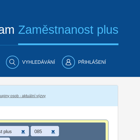
ram
Zaměstnanost plus
VYHLEDÁVÁNÍ
PŘIHLÁŠENÍ
piny osob - aktuální výzvy
t plus
085