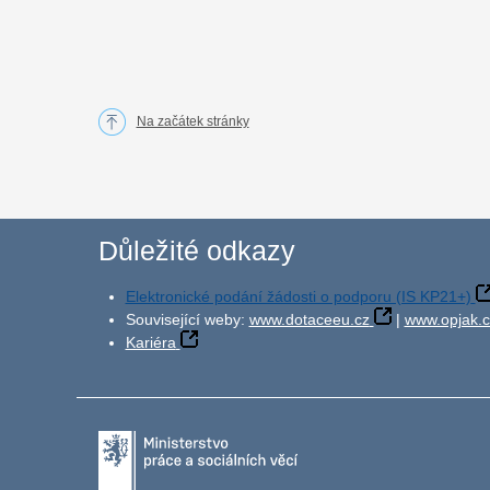
Na začátek stránky
Důležité odkazy
Elektronické podání žádosti o podporu (IS KP21+)
Související weby:
www.dotaceeu.cz
|
www.opjak.c
Kariéra