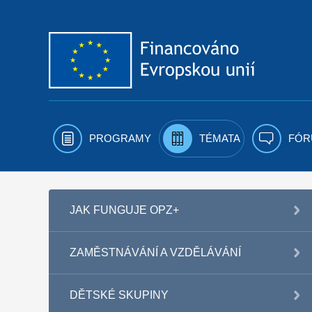
Přejít k obsahu
PROGRAMY
TÉMATA
FÓR
JAK FUNGUJE OPZ+
ZAMĚSTNÁVÁNÍ A VZDĚLÁVÁNÍ
DĚTSKÉ SKUPINY