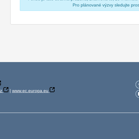
Pro plánované výzvy sledujte pr
z
|
www.ec.europa.eu