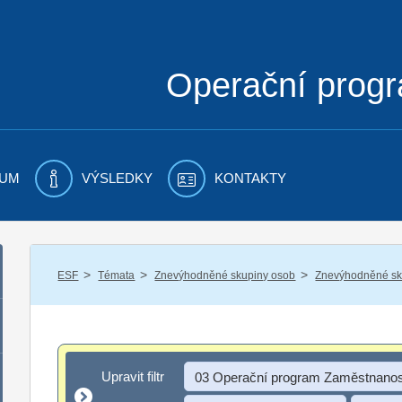
Operační prog
UM
VÝSLEDKY
KONTAKTY
/
/
/
ESF
Témata
Znevýhodněné skupiny osob
Znevýhodněné sku
Upravit filtr
Upravit filtr
03 Operační program Zaměstnanos