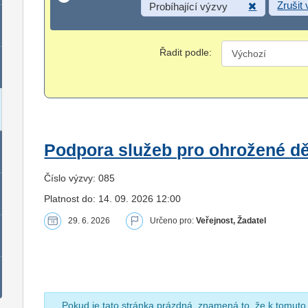
Zrušit
Probíhající výzvy
Řadit podle:
Podpora služeb pro ohrožené dět
Číslo výzvy: 085
Platnost do: 14. 09. 2026 12:00
29. 6. 2026
Určeno pro:
Veřejnost, Žadatel
Pokud je tato stránka prázdná, znamená to, že k tomuto