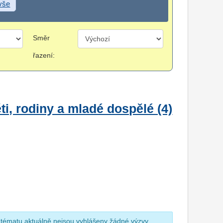
 vše
Směr
řazení:
i, rodiny a mladé dospělé (4)
 tématu aktuálně nejsou vyhlášeny žádné výzvy.