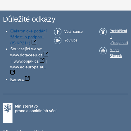
Důležité odkazy
Elektronické podání
Prohlášení
Větší šance
žádosti o podporu
o
Youtube
(IS KP21+)
přístupnosti
Související weby:
Mapa
www.dotaceeu.cz
Stránek
|
www.opjak.cz
|
www.ec.europa.eu
Kariéra