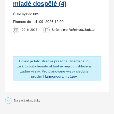
mladé dospělé (4)
Číslo výzvy: 085
Platnost do: 14. 09. 2026 12:00
29. 6. 2026
Určeno pro:
Veřejnost, Žadatel
Pokud je tato stránka prázdná, znamená to,
že k tomuto tématu aktuálně nejsou vyhlášeny
žádné výzvy. Pro plánované výzvy sledujte
prosím
Harmonogram výzev
.
Na začátek stránky