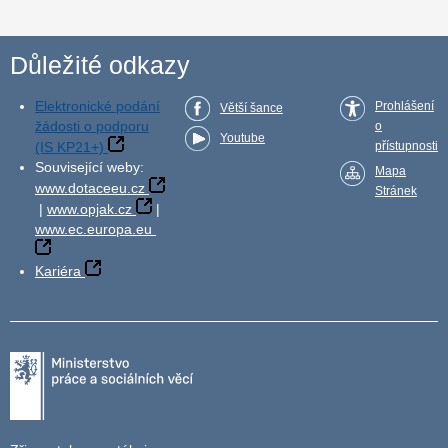
Důležité odkazy
Elektronické podání
Prohlášení
Větší šance
žádosti o podporu
o
Youtube
(IS KP21+)
přístupnosti
Související weby:
Mapa
www.dotaceeu.cz
Stránek
|
www.opjak.cz
|
www.ec.europa.eu
Kariéra