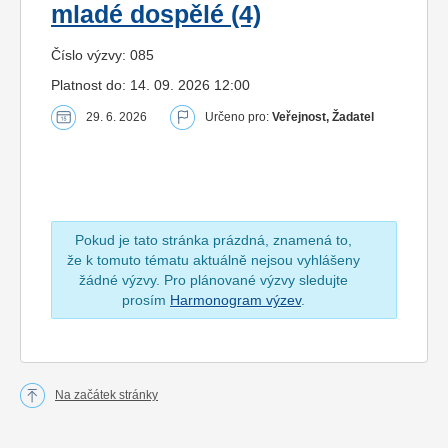
mladé dospělé (4)
Číslo výzvy: 085
Platnost do: 14. 09. 2026 12:00
29. 6. 2026
Určeno pro:
Veřejnost, Žadatel
Pokud je tato stránka prázdná, znamená to,
že k tomuto tématu aktuálně nejsou vyhlášeny
žádné výzvy. Pro plánované výzvy sledujte
prosím
Harmonogram výzev
.
Na začátek stránky