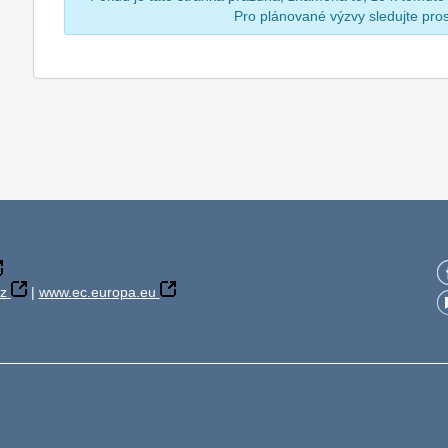
Pro plánované výzvy sledujte pr
z
|
www.ec.europa.eu