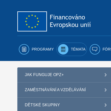
Přejít k obsahu
PROGRAMY
TÉMATA
FÓR
JAK FUNGUJE OPZ+
ZAMĚSTNÁVÁNÍ A VZDĚLÁVÁNÍ
DĚTSKÉ SKUPINY