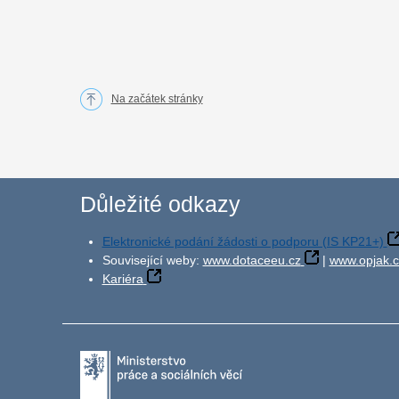
Na začátek stránky
Důležité odkazy
Elektronické podání žádosti o podporu (IS KP21+)
Související weby:
www.dotaceeu.cz
|
www.opjak.c
Kariéra