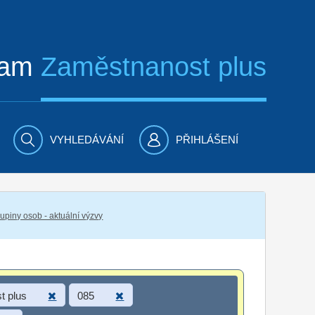
ram
Zaměstnanost plus
VYHLEDÁVÁNÍ
PŘIHLÁŠENÍ
piny osob - aktuální výzvy
t plus
085