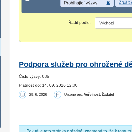
Zrušit
Probíhající výzvy
Řadit podle:
Podpora služeb pro ohrožené dět
Číslo výzvy: 085
Platnost do: 14. 09. 2026 12:00
29. 6. 2026
Určeno pro:
Veřejnost, Žadatel
Pokud je tato stránka prázdná, znamená to, že k tomuto