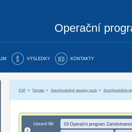
Operační prog
UM
VÝSLEDKY
KONTAKTY
/
/
/
ESF
Témata
Znevýhodněné skupiny osob
Znevýhodněné sku
Upravit filtr
Upravit filtr
03 Operační program Zaměstnanos