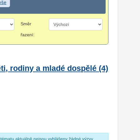
 vše
Směr
řazení:
i, rodiny a mladé dospělé (4)
 tématu aktuálně nejsou vyhlášeny žádné výzvy.