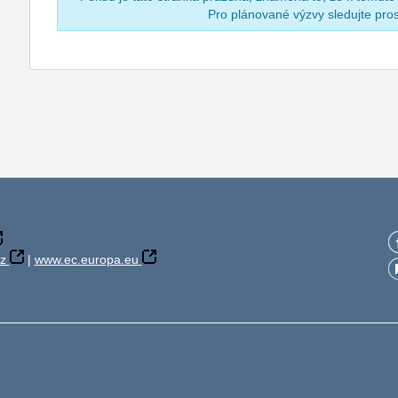
Pro plánované výzvy sledujte pr
z
|
www.ec.europa.eu