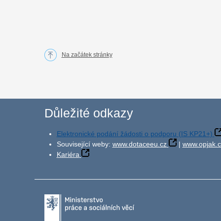
Na začátek stránky
Důležité odkazy
Elektronické podání žádosti o podporu (IS KP21+)
Související weby:
www.dotaceeu.cz
|
www.opjak.c
Kariéra