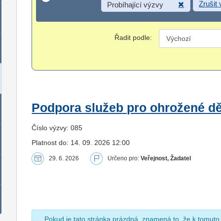
Zrušit
Probíhající výzvy
Řadit podle:
Podpora služeb pro ohrožené dět
Číslo výzvy: 085
Platnost do: 14. 09. 2026 12:00
29. 6. 2026
Určeno pro:
Veřejnost, Žadatel
Pokud je tato stránka prázdná, znamená to, že k tomuto