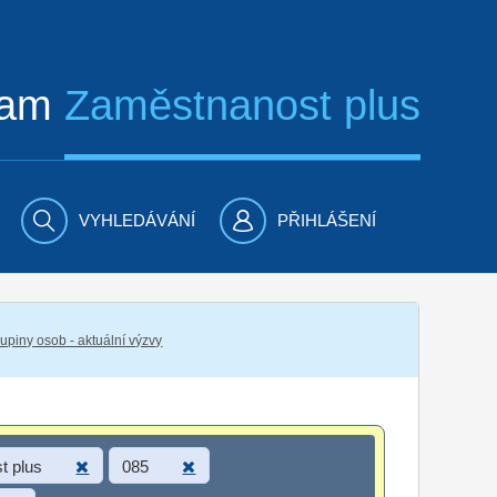
ram
Zaměstnanost plus
VYHLEDÁVÁNÍ
PŘIHLÁŠENÍ
piny osob - aktuální výzvy
t plus
085