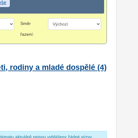
 vše
Směr
řazení:
i, rodiny a mladé dospělé (4)
 tématu aktuálně nejsou vyhlášeny žádné výzvy.