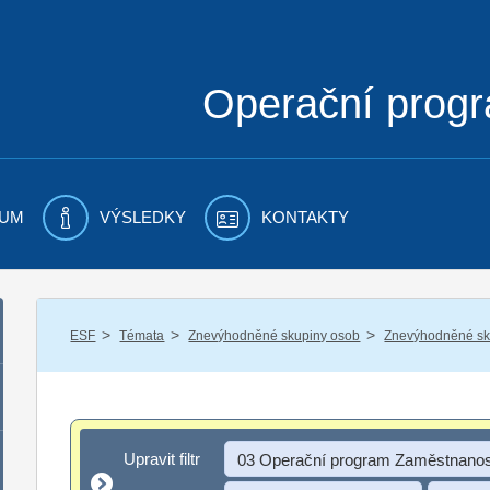
Operační prog
UM
VÝSLEDKY
KONTAKTY
/
/
/
ESF
Témata
Znevýhodněné skupiny osob
Znevýhodněné sku
Upravit filtr
Upravit filtr
03 Operační program Zaměstnanos