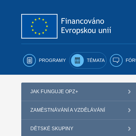
Přejít k obsahu
PROGRAMY
TÉMATA
FÓR
JAK FUNGUJE OPZ+
ZAMĚSTNÁVÁNÍ A VZDĚLÁVÁNÍ
DĚTSKÉ SKUPINY