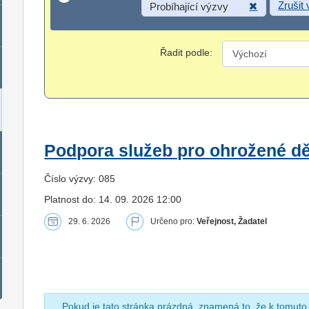
Zrušit
Probíhající výzvy
Řadit podle:
Podpora služeb pro ohrožené dět
Číslo výzvy: 085
Platnost do: 14. 09. 2026 12:00
29. 6. 2026
Určeno pro:
Veřejnost, Žadatel
Pokud je tato stránka prázdná, znamená to, že k tomuto