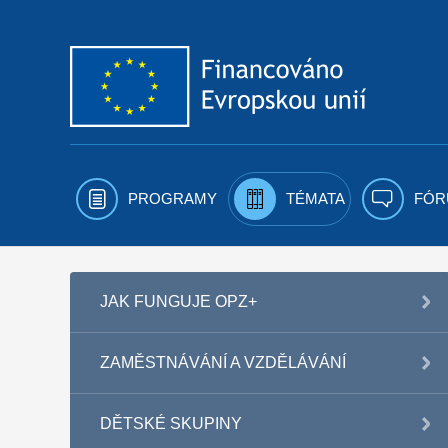
Přejít k obsahu
PROGRAMY
TÉMATA
FÓR
JAK FUNGUJE OPZ+
ZAMĚSTNÁVÁNÍ A VZDĚLÁVÁNÍ
DĚTSKÉ SKUPINY