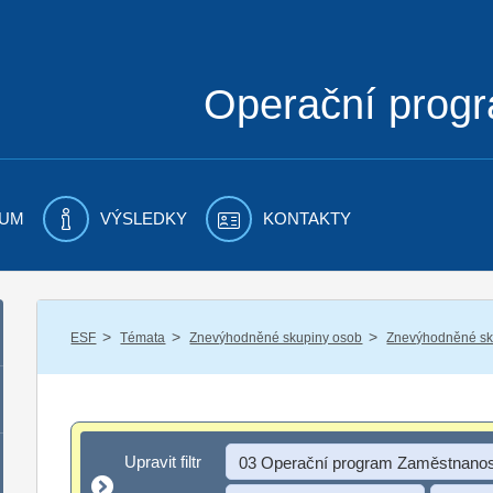
Operační prog
UM
VÝSLEDKY
KONTAKTY
/
/
/
ESF
Témata
Znevýhodněné skupiny osob
Znevýhodněné sku
Upravit filtr
Upravit filtr
03 Operační program Zaměstnanos