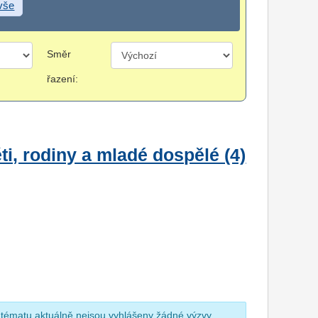
 vše
Směr
řazení:
i, rodiny a mladé dospělé (4)
 tématu aktuálně nejsou vyhlášeny žádné výzvy.