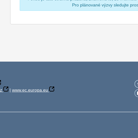
Pro plánované výzvy sledujte pr
z
|
www.ec.europa.eu