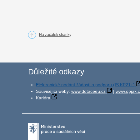
Na začátek stránky
Důležité odkazy
Elektronické podání žádosti o podporu (IS KP21+)
Související weby:
www.dotaceeu.cz
|
www.opjak.c
Kariéra