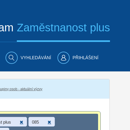
ram
Zaměstnanost plus
VYHLEDÁVÁNÍ
PŘIHLÁŠENÍ
piny osob - aktuální výzvy
t plus
085