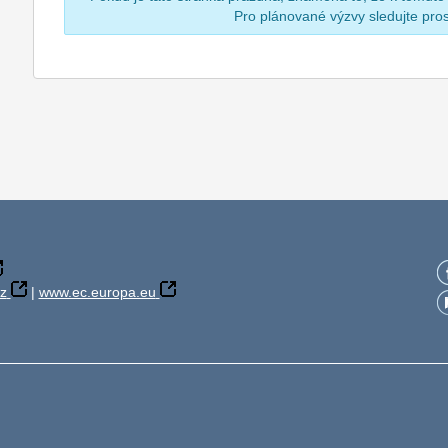
Pro plánované výzvy sledujte pr
z
|
www.ec.europa.eu