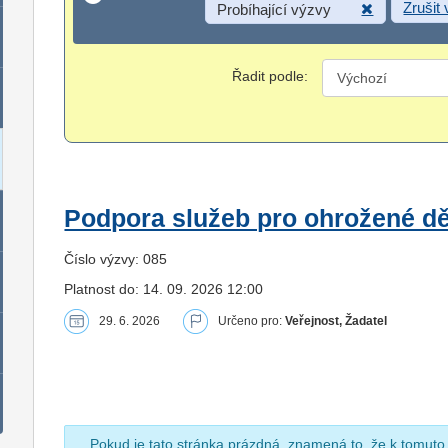
Zrušit
Probíhající výzvy
Řadit podle:
Podpora služeb pro ohrožené dět
Číslo výzvy: 085
Platnost do: 14. 09. 2026 12:00
29. 6. 2026
Určeno pro:
Veřejnost, Žadatel
Pokud je tato stránka prázdná, znamená to, že k tomuto