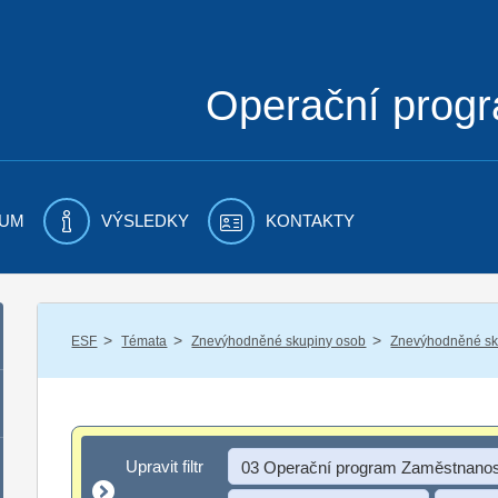
Operační prog
UM
VÝSLEDKY
KONTAKTY
/
/
/
ESF
Témata
Znevýhodněné skupiny osob
Znevýhodněné sku
Upravit filtr
Upravit filtr
03 Operační program Zaměstnanos