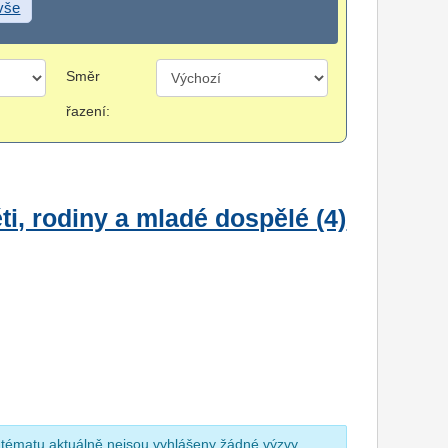
 vše
Směr
řazení:
i, rodiny a mladé dospělé (4)
 tématu aktuálně nejsou vyhlášeny žádné výzvy.