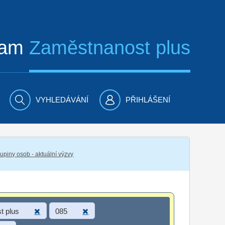
ram
Zaměstnanost plus
VYHLEDÁVÁNÍ
PŘIHLÁŠENÍ
piny osob - aktuální výzvy
t plus
085