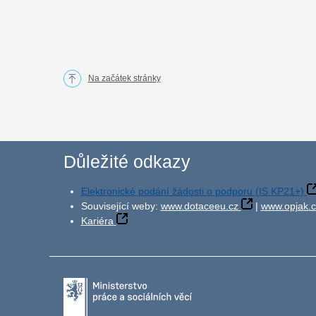
Na začátek stránky
Důležité odkazy
Elektronické podání žádosti o podporu (IS KP21+)
Související weby:
www.dotaceeu.cz
|
www.opjak.c
Kariéra