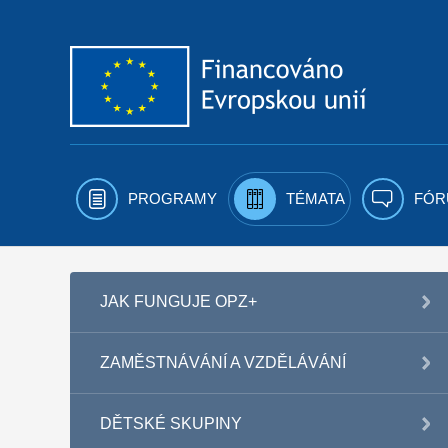
Přejít k obsahu
PROGRAMY
TÉMATA
FÓR
JAK FUNGUJE OPZ+
ZAMĚSTNÁVÁNÍ A VZDĚLÁVÁNÍ
DĚTSKÉ SKUPINY